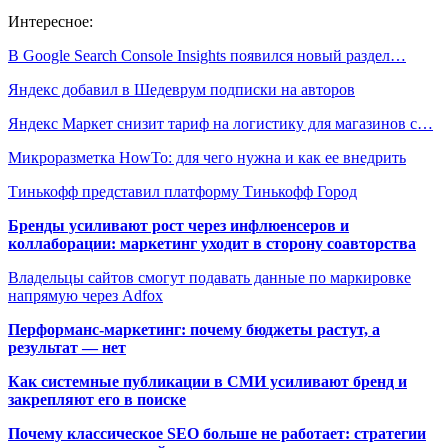
Интересное:
В Google Search Console Insights появился новый раздел…
Яндекс добавил в Шедеврум подписки на авторов
Яндекс Маркет снизит тариф на логистику для магазинов с…
Микроразметка HowTo: для чего нужна и как ее внедрить
Тинькофф представил платформу Тинькофф Город
Бренды усиливают рост через инфлюенсеров и
коллаборации: маркетинг уходит в сторону соавторства
Владельцы сайтов смогут подавать данные по маркировке
напрямую через Adfox
Перформанс-маркетинг: почему бюджеты растут, а
результат — нет
Как системные публикации в СМИ усиливают бренд и
закрепляют его в поиске
Почему классическое SEO больше не работает: стратегии