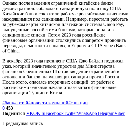
Однако после введения ограничений китайские банки
демонстративно соблюдают санкционную политику США.
Китайские банки сократили работу с российскими клиентами,
находящимися под санкциями. Например, перестали работать
за рубежом карты китайской платёжной системы Union Pay,
выпущенные российскими банками, которые попали в
санкционные списки. Летом 2023 года российские
финансовые организации столкнулись с запретом проводить
переводы, в частности в юанях, в Европу и США через Bank
of China.
В декабре 2023 года президент США Джо Байден подписал
указ, который значительно упростил для Министерства
финансов Соединенных Штатов введение ограничений в
отношении банков, нарушающих санкции против России.
После этого, опасаясь вторичных санкций, от работы с
российскими банками начали отказываться финансовые
организации Турции и Китая.
#банк
#китай
#новости компаний
#санкции
0
453
Поделится
VK
OK.ru
Facebook
Twitter
WhatsApp
Telegram
Viber
Предыдущая запись