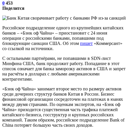
0
453
Поделится
Российское подразделение одного из крупнейших китайских
банков – «Бэнк оф Чайна» – приостановит с 24 июня
операции с российскими банками, попавшими под
блокирующие санкции США. Об этом
пишет
«Коммерсант»
со ссылкой на источники.
С остальными партнёрами, не попавшими в SDN-лист
Минфина США, банк продолжит работу. Попадание в этот
список означает для банка заморозку активов в США и запрет
на расчёты в долларах с любыми американскими
контрагентами.
«Бэнк оф Чайна» занимает второе место по размеру активов
среди дочерних структур банков Китая в России. Бизнес
финансовой организации сосредоточен на платежах в юанях
между двумя странами. По оценкам экспертов, на «Бэнк оф
Чайна» приходится существенная часть трафика платежей
китайского бизнеса, госструктур и крупных российских
компаний. Таким образом, российское подразделение Bank of
China потеряет большую часть своих доходов.