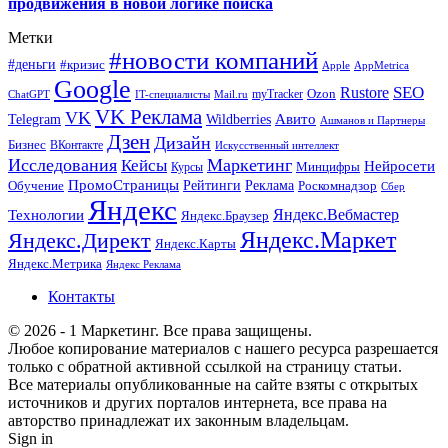
продвижения в новой логике поиска
Метки
#новости компаний
#деньги
#кризис
Apple
AppMetrica
Google
SEO
Rustore
Ozon
myTracker
ChatGPT
IT-специалисты
Mail.ru
VK Реклама
VK
Wildberries
Авито
Telegram
Ашманов и Партнеры
Дзен
Дизайн
Бизнес
ВКонтакте
Искусственный интеллект
Исследования
Маркетинг
Кейсы
Нейросети
Минцифры
Курсы
ПромоСтраницы
Рейтинги
Реклама
Роскомнадзор
Обучение
Сбер
Яндекс
Технологии
Яндекс.Вебмастер
Яндекс.Браузер
Яндекс.Маркет
Яндекс.Директ
Яндекс.Карты
Яндекс.Метрика
Яндекс Реклама
Контакты
© 2026 - 1 Маркетинг. Все права защищены.
Любое копирование материалов с нашего ресурса разрешается
только с обратной активной ссылкой на страницу статьи.
Все материалы опубликованные на сайте взяты с открытых
источников и других порталов интернета, все права на
авторство принадлежат их законным владельцам.
Sign in