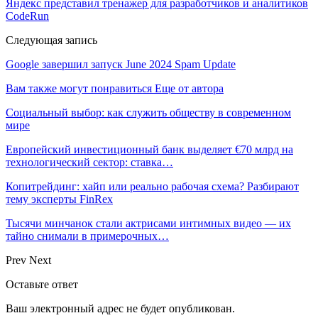
Яндекс представил тренажер для разработчиков и аналитиков
CodeRun
Следующая запись
Google завершил запуск June 2024 Spam Update
Вам также могут понравиться
Еще от автора
Социальный выбор: как служить обществу в современном
мире
Европейский инвестиционный банк выделяет €70 млрд на
технологический сектор: ставка…
Копитрейдинг: хайп или реально рабочая схема? Разбирают
тему эксперты FinRex
Тысячи минчанок стали актрисами интимных видео — их
тайно снимали в примерочных…
Prev
Next
Оставьте ответ
Ваш электронный адрес не будет опубликован.