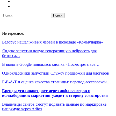
Интересное:
Белорус нашел живых червей в шоколаде «Коммунарка»
Яндекс запустил новую генеративную нейросеть для
бизнеса…
В выдаче Google появилась кнопка «Посмотреть все…
Одноклассники запустили Службу поддержки для блогеров
E-E-A-T и оценка качества страницы: перевод асессорской…
Бренды усиливают рост через инфлюенсеров и
коллаборации: маркетинг уходит в сторону соавторства
Владельцы сайтов смогут подавать данные по маркировке
напрямую через Adfox