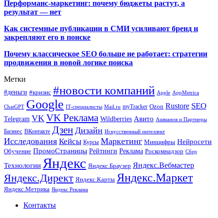
Перформанс-маркетинг: почему бюджеты растут, а
результат — нет
Как системные публикации в СМИ усиливают бренд и
закрепляют его в поиске
Почему классическое SEO больше не работает: стратегии
продвижения в новой логике поиска
Метки
#новости компаний
#деньги
#кризис
Apple
AppMetrica
Google
SEO
Rustore
Ozon
myTracker
ChatGPT
IT-специалисты
Mail.ru
VK Реклама
VK
Wildberries
Авито
Telegram
Ашманов и Партнеры
Дзен
Дизайн
Бизнес
ВКонтакте
Искусственный интеллект
Исследования
Маркетинг
Кейсы
Нейросети
Минцифры
Курсы
ПромоСтраницы
Рейтинги
Реклама
Роскомнадзор
Обучение
Сбер
Яндекс
Технологии
Яндекс.Вебмастер
Яндекс.Браузер
Яндекс.Маркет
Яндекс.Директ
Яндекс.Карты
Яндекс.Метрика
Яндекс Реклама
Контакты