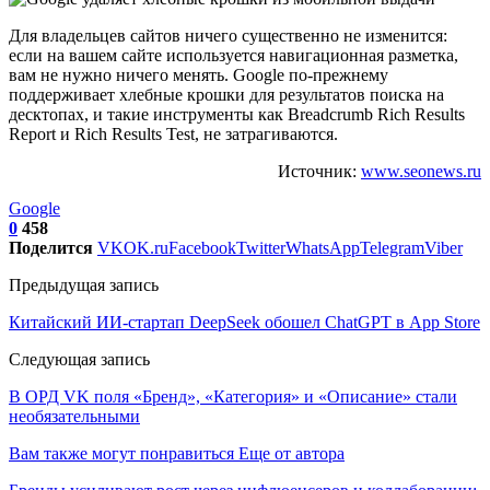
Для владельцев сайтов ничего существенно не изменится:
если на вашем сайте используется навигационная разметка,
вам не нужно ничего менять. Google по-прежнему
поддерживает хлебные крошки для результатов поиска на
десктопах, и такие инструменты как Breadcrumb Rich Results
Report и Rich Results Test, не затрагиваются.
Источник:
www.seonews.ru
Google
0
458
Поделится
VK
OK.ru
Facebook
Twitter
WhatsApp
Telegram
Viber
Предыдущая запись
Китайский ИИ-стартап DeepSeek обошел ChatGPT в App Store
Следующая запись
В ОРД VK поля «Бренд», «Категория» и «Описание» стали
необязательными
Вам также могут понравиться
Еще от автора