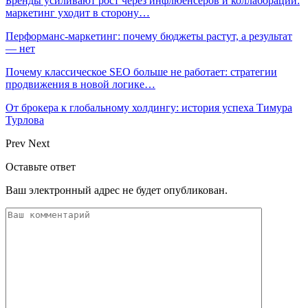
Бренды усиливают рост через инфлюенсеров и коллаборации:
маркетинг уходит в сторону…
Перформанс-маркетинг: почему бюджеты растут, а результат
— нет
Почему классическое SEO больше не работает: стратегии
продвижения в новой логике…
От брокера к глобальному холдингу: история успеха Тимура
Турлова
Prev
Next
Оставьте ответ
Ваш электронный адрес не будет опубликован.