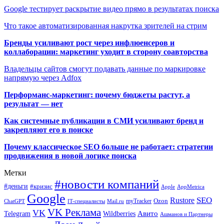
Google тестирует раскрытие видео прямо в результатах поиска
Что такое автоматизированная накрутка зрителей на стрим
Бренды усиливают рост через инфлюенсеров и
коллаборации: маркетинг уходит в сторону соавторства
Владельцы сайтов смогут подавать данные по маркировке
напрямую через Adfox
Перформанс-маркетинг: почему бюджеты растут, а
результат — нет
Как системные публикации в СМИ усиливают бренд и
закрепляют его в поиске
Почему классическое SEO больше не работает: стратегии
продвижения в новой логике поиска
Метки
#новости компаний
#деньги
#кризис
Apple
AppMetrica
Google
SEO
Rustore
Ozon
myTracker
ChatGPT
IT-специалисты
Mail.ru
VK Реклама
VK
Wildberries
Авито
Telegram
Ашманов и Партнеры