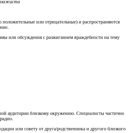
визажиста
но положительные или отрицательные) и распространяются
ание.
ламы или обсуждения с разжиганием враждебности на тему
льной аудитории близкому окружению. Специалисты частично
 радио.
ации или совету от друга/родственника и другого близкого