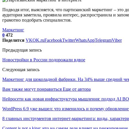
Подводя итог, выясняется, что партизанский маркетинг – это 
аудитория заметила, проявила интерес, распространила и зап
грамотно подобрать специалистов.
Маркетинг
0
472
Поделится
VK
OK.ru
Facebook
Twitter
WhatsApp
Telegram
Viber
Предыдущая запись
Новостройки в России подорожали вдвое
Следующая запись
Маркетинг для шоколадной фабрики. На 34% выше средний че
Вам также могут понравиться
Еще от автора
Нейросети как новая инфраструктура мышления: подход AI 
WordPress 6.9 уже вышел: что изменилось и почему обновление
8 главных инструментов интернет-маркетинга: виды, характер
Content is not a king: что на самом деле влияет на ранжирование