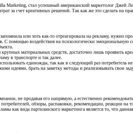
rilla Marketing, стал успешный американский маркетолог Джей 
рат за счет креативных решений. Так как же это сделать на пр
 запомнила или хоть как-то отреагировала на рекламу, нужно про
тив. С помощью воздействия на психологически эмоциональную 
ъекта.
я крупных материальных средств, достаточно лишь проявить креа
аму в транспорте и так далее.
использовать единожды, так как в следующий раз потребитель не
жими идеями, брать на заметку методы и реализовывать свои за
пании, не продавая его напрямую, а естественно рекомендовать 
 потребителей, обзоры, распаковки, рекомендации, реакции на 
ламы как вида партизанского маркетинга является то, что данна