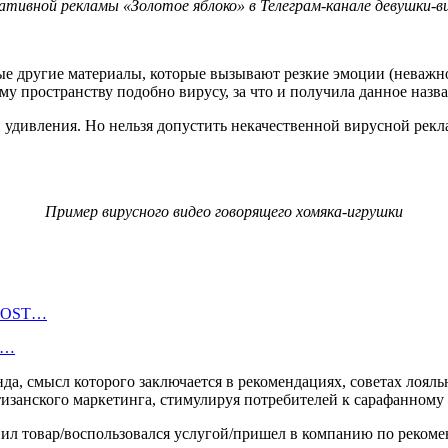
ативной рекламы «Золотое яблоко» в Телеграм-канале девушки-
бые другие материалы, которые вызывают резкие эмоции (неваж
му пространству подобно вирусу, за что и получила данное назв
, удивления. Но нельзя допустить некачественной вирусной рек
Пример вирусного видео говорящего хомяка-игрушки
BOOST…
е…
да, смысл которого заключается в рекомендациях, советах лоя
изанского маркетинга, стимулируя потребителей к сарафанному
 товар/воспользовался услугой/пришел в компанию по рекоменд