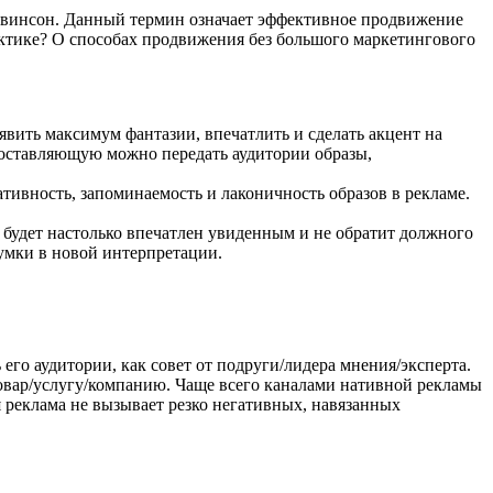
Левинсон. Данный термин означает эффективное продвижение
актике? О способах продвижения без большого маркетингового
явить максимум фантазии, впечатлить и сделать акцент на
составляющую можно передать аудитории образы,
тивность, запоминаемость и лаконичность образов в рекламе.
 будет настолько впечатлен увиденным и не обратит должного
думки в новой интерпретации.
его аудитории, как совет от подруги/лидера мнения/эксперта.
товар/услугу/компанию. Чаще всего каналами нативной рекламы
я реклама не вызывает резко негативных, навязанных