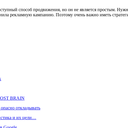
доступный способ продвижения, но он не является простым. Нуж
омнила рекламную кампанию. Поэтому очень важно иметь стратег
к
BOOST BRAIN
 опасно откладывать
истика и их цели…
 в Google