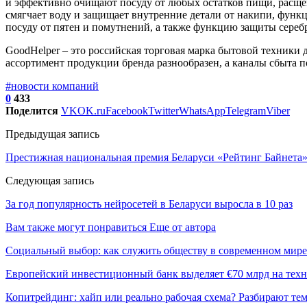
и эффективно очищают посуду от любых остатков пищи, расщеп
смягчает воду и защищает внутренние детали от накипи, функ
посуду от пятен и помутнений, а также функцию защиты серебр
GoodHelper – это российская торговая марка бытовой техники д
ассортимент продукции бренда разнообразен, а каналы сбыта 
#новости компаний
0
433
Поделится
VK
OK.ru
Facebook
Twitter
WhatsApp
Telegram
Viber
Предыдущая запись
Престижная национальная премия Беларуси «Рейтинг Байнета» 
Следующая запись
За год популярность нейросетей в Беларуси выросла в 10 раз
Вам также могут понравиться
Еще от автора
Социальный выбор: как служить обществу в современном мире
Европейский инвестиционный банк выделяет €70 млрд на техн
Копитрейдинг: хайп или реально рабочая схема? Разбирают те