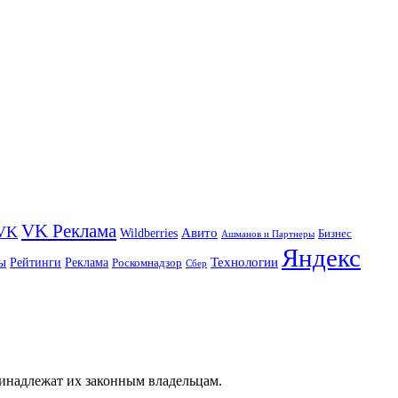
VK Реклама
VK
Wildberries
Авито
Бизнес
Ашманов и Партнеры
Яндекс
ы
Технологии
Рейтинги
Реклама
Роскомнадзор
Сбер
ринадлежат их законным владельцам.