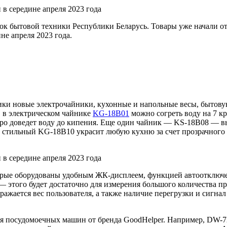
к бытовой техники Республики Беларусь. Товары уже начали отг
не апреля 2023 года.
ики новые электрочайники, кухонные и напольные весы, бытову
, в электрическом чайнике
KG-18В01
можно согреть воду на 7 кр
ро доведет воду до кипения. Еще один чайник — KS-18B08 — в
 стильный KG-18В10 украсит любую кухню за счет прозрачного к
орые оборудованы удобным ЖК-дисплеем, функцией автоотключе
а — этого будет достаточно для измерения большого количества 
ажается вес пользователя, а также наличие перегрузки и сигна
для посудомоечных машин от бренда GoodHelper. Например, DW-7