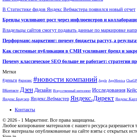
В Статистике фидов Яндекс Вебмастера появился новый отчет
Бренды усиливают рост через инфлюенсеров и коллаборации
Владельцы сайтов смогут подавать данные по маркировке нап
Перформанс-маркетинг: почему бюджеты растут, а результа
Как системные публикации в СМИ усиливают бренд и закре
Почему классическое SEO больше не работает: стратегии п
Метки
#новости компаний
#деньги
#кризис
Apple
AppMetrica
ChatG
Дзен
Дизайн
Исследования
Кей
ВКонтакте
Искусственный интеллект
Яндекс.Директ
Яндекс.Вебмастер
Яндекс.Браузер
Яндекс.Кар
Контакты
© 2026 - 1 Маркетинг. Все права защищены.
Любое копирование материалов с нашего ресурса разрешается т
Все материалы опубликованные на сайте взяты с открытых исто
Sign in