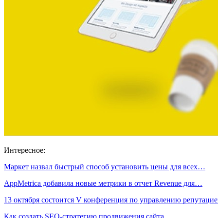
Интересное:
Маркет назвал быстрый способ установить цены для всех…
AppMetrica добавила новые метрики в отчет Revenue для…
13 октября состоится V конференция по управлению репутац
Как создать SEO-стратегию продвижения сайта