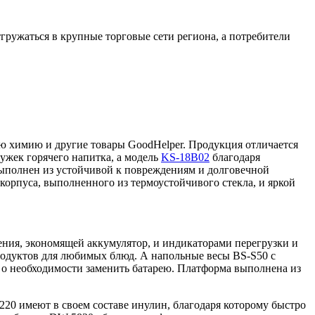
ружаться в крупные торговые сети региона, а потребители
ю химию и другие товары GoodHelper. Продукция отличается
ужек горячего напитка, а модель
KS-18B02
благодаря
ыполнен из устойчивой к повреждениям и долговечной
орпуса, выполненного из термоустойчивого стекла, и яркой
ния, экономящей аккумулятор, и индикаторами перегрузки и
продуктов для любимых блюд. А напольные весы BS-S50 с
л о необходимости заменить батарею. Платформа выполнена из
220 имеют в своем составе инулин, благодаря которому быстро