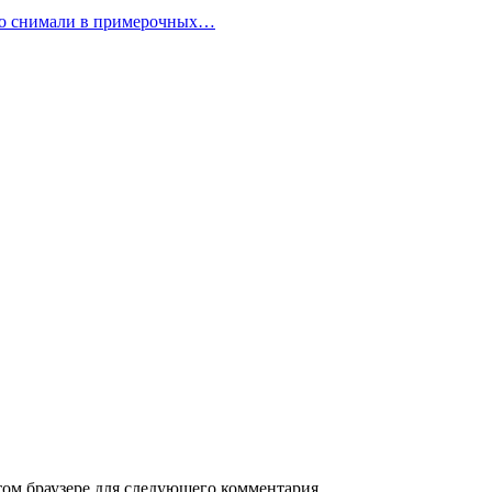
но снимали в примерочных…
том браузере для следующего комментария.