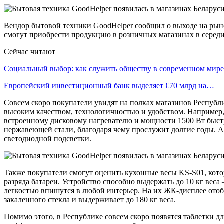
Вендор бытовой техники GoodHelper сообщил о выходе на рыно
смогут приобрести продукцию в розничных магазинах в середи
Сейчас читают
Социальный выбор: как служить обществу в современном мире
Европейский инвестиционный банк выделяет €70 млрд на…
Совсем скоро покупатели увидят на полках магазинов Республ
высоким качеством, технологичностью и удобством. Например
встроенному дисковому нагревателю и мощности 1500 Вт быст
нержавеющей стали, благодаря чему прослужит долгие годы. А
светодиодной подсветки.
Также покупатели смогут оценить кухонные весы KS-S01, кот
разряда батареи. Устройство способно выдержать до 10 кг вес
легкостью впишутся в любой интерьер. На их ЖК-дисплее отобр
закаленного стекла и выдерживает до 180 кг веса.
Помимо этого, в Республике совсем скоро появятся таблетки 