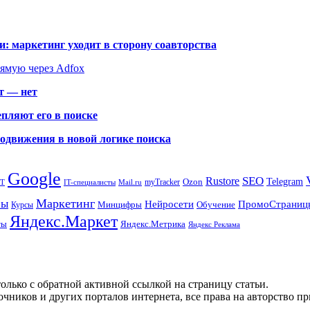
: маркетинг уходит в сторону соавторства
рямую через Adfox
т — нет
пляют его в поиске
родвижения в новой логике поиска
Google
SEO
Rustore
Ozon
Telegram
myTracker
PT
IT-специалисты
Mail.ru
Маркетинг
сы
ПромоСтраниц
Нейросети
Минцифры
Обучение
Курсы
Яндекс.Маркет
Яндекс.Метрика
ты
Яндекс Реклама
олько с обратной активной ссылкой на страницу статьи.
чников и других порталов интернета, все права на авторство п