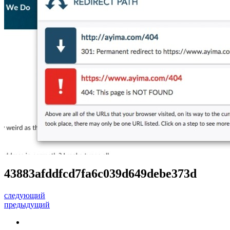
43883afddfcd7fa6c039d649debe373d
следующий
предыдущий