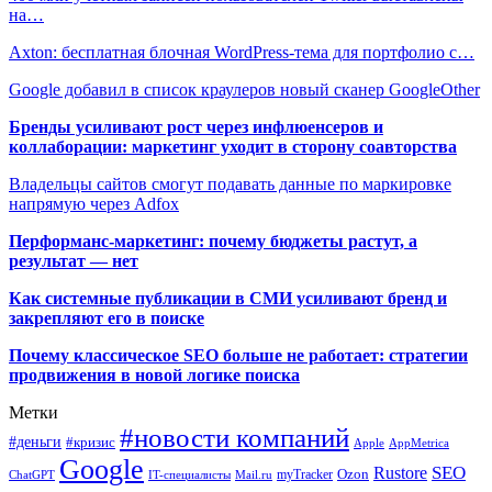
на…
Axton: бесплатная блочная WordPress-тема для портфолио с…
Google добавил в список краулеров новый сканер GoogleOther
Бренды усиливают рост через инфлюенсеров и
коллаборации: маркетинг уходит в сторону соавторства
Владельцы сайтов смогут подавать данные по маркировке
напрямую через Adfox
Перформанс-маркетинг: почему бюджеты растут, а
результат — нет
Как системные публикации в СМИ усиливают бренд и
закрепляют его в поиске
Почему классическое SEO больше не работает: стратегии
продвижения в новой логике поиска
Метки
#новости компаний
#деньги
#кризис
Apple
AppMetrica
Google
SEO
Rustore
Ozon
myTracker
ChatGPT
IT-специалисты
Mail.ru