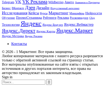
VK Реклама
VK
Wildberries
Авито
Telegram
Ашманов и Партнеры
Дзен
Дизайн
Бизнес
ВКонтакте
Искусственный интеллект
Исследования
Маркетинг
Кейсы
Нейросети
Минцифры
Курсы
ПромоСтраницы
Рейтинги
Реклама
Роскомнадзор
Обучение
Сбер
Яндекс
Технологии
Яндекс.Вебмастер
Яндекс.Браузер
Яндекс.Маркет
Яндекс.Директ
Яндекс.Карты
Яндекс.Метрика
Яндекс Реклама
Контакты
© 2026 - 1 Маркетинг. Все права защищены.
Любое копирование материалов с нашего ресурса разрешается
только с обратной активной ссылкой на страницу статьи.
Все материалы опубликованные на сайте взяты с открытых
источников и других порталов интернета, все права на
авторство принадлежат их законным владельцам.
Sign in