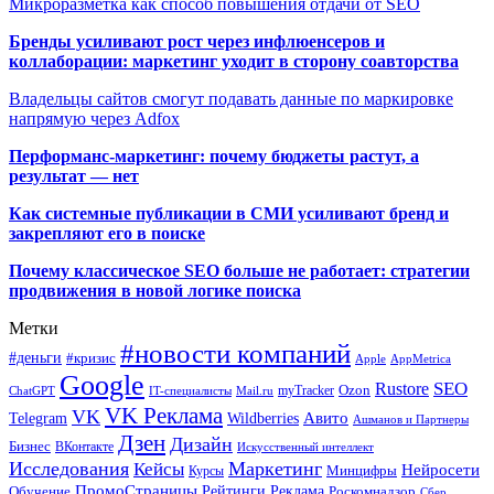
Микроразметка как способ повышения отдачи от SEO
Бренды усиливают рост через инфлюенсеров и
коллаборации: маркетинг уходит в сторону соавторства
Владельцы сайтов смогут подавать данные по маркировке
напрямую через Adfox
Перформанс-маркетинг: почему бюджеты растут, а
результат — нет
Как системные публикации в СМИ усиливают бренд и
закрепляют его в поиске
Почему классическое SEO больше не работает: стратегии
продвижения в новой логике поиска
Метки
#новости компаний
#деньги
#кризис
Apple
AppMetrica
Google
SEO
Rustore
Ozon
myTracker
ChatGPT
IT-специалисты
Mail.ru
VK Реклама
VK
Wildberries
Авито
Telegram
Ашманов и Партнеры
Дзен
Дизайн
Бизнес
ВКонтакте
Искусственный интеллект
Исследования
Маркетинг
Кейсы
Нейросети
Минцифры
Курсы
ПромоСтраницы
Рейтинги
Реклама
Роскомнадзор
Обучение
Сбер