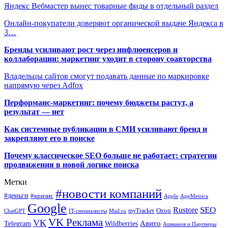
Яндекс Вебмастер вынес товарные фиды в отдельный раздел
Онлайн-покупатели доверяют органической выдаче Яндекса в
3…
Бренды усиливают рост через инфлюенсеров и
коллаборации: маркетинг уходит в сторону соавторства
Владельцы сайтов смогут подавать данные по маркировке
напрямую через Adfox
Перформанс-маркетинг: почему бюджеты растут, а
результат — нет
Как системные публикации в СМИ усиливают бренд и
закрепляют его в поиске
Почему классическое SEO больше не работает: стратегии
продвижения в новой логике поиска
Метки
#новости компаний
#деньги
#кризис
Apple
AppMetrica
Google
SEO
Rustore
Ozon
myTracker
ChatGPT
IT-специалисты
Mail.ru
VK Реклама
VK
Wildberries
Авито
Telegram
Ашманов и Партнеры