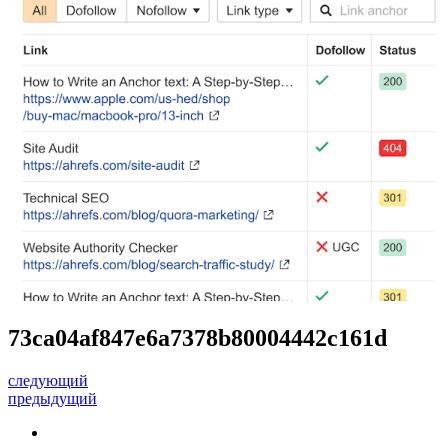
73ca04af847e6a7378b80004442c161d
следующий
предыдущий