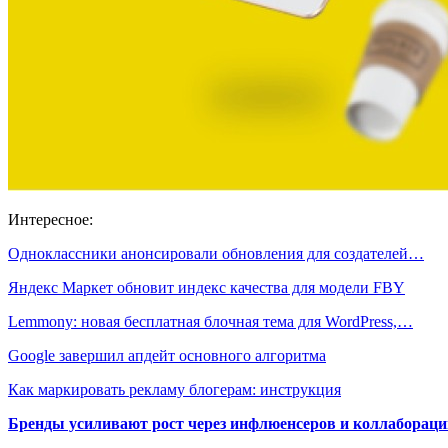
Интересное:
Одноклассники анонсировали обновления для создателей…
Яндекс Маркет обновит индекс качества для модели FBY
Lemmony: новая бесплатная блочная тема для WordPress,…
Google завершил апдейт основного алгоритма
Как маркировать рекламу блогерам: инструкция
Бренды усиливают рост через инфлюенсеров и коллаборации