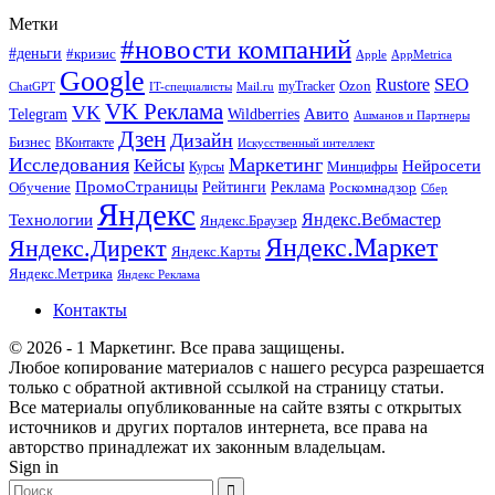
Метки
#новости компаний
#деньги
#кризис
Apple
AppMetrica
Google
SEO
Rustore
Ozon
myTracker
ChatGPT
IT-специалисты
Mail.ru
VK Реклама
VK
Wildberries
Авито
Telegram
Ашманов и Партнеры
Дзен
Дизайн
Бизнес
ВКонтакте
Искусственный интеллект
Исследования
Маркетинг
Кейсы
Нейросети
Минцифры
Курсы
ПромоСтраницы
Рейтинги
Реклама
Роскомнадзор
Обучение
Сбер
Яндекс
Технологии
Яндекс.Вебмастер
Яндекс.Браузер
Яндекс.Маркет
Яндекс.Директ
Яндекс.Карты
Яндекс.Метрика
Яндекс Реклама
Контакты
© 2026 - 1 Маркетинг. Все права защищены.
Любое копирование материалов с нашего ресурса разрешается
только с обратной активной ссылкой на страницу статьи.
Все материалы опубликованные на сайте взяты с открытых
источников и других порталов интернета, все права на
авторство принадлежат их законным владельцам.
Sign in