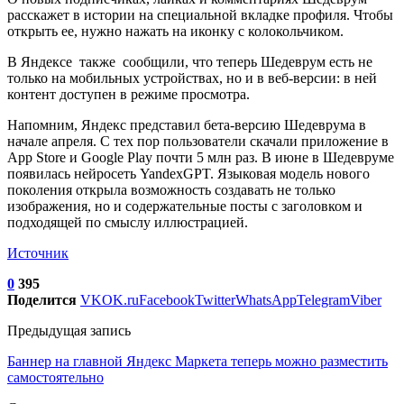
расскажет в истории на специальной вкладке профиля. Чтобы
открыть ее, нужно нажать на иконку с колокольчиком.
В Яндексе также сообщили, что теперь Шедеврум есть не
только на мобильных устройствах, но и в веб-версии: в ней
контент доступен в режиме просмотра.
Напомним, Яндекс представил бета-версию Шедеврума в
начале апреля. С тех пор пользователи скачали приложение в
App Store и Google Play почти 5 млн раз. В июне в Шедевруме
появилась нейросеть YandexGPT. Языковая модель нового
поколения открыла возможность создавать не только
изображения, но и содержательные посты с заголовком и
подходящей по смыслу иллюстрацией.
Источник
0
395
Поделится
VK
OK.ru
Facebook
Twitter
WhatsApp
Telegram
Viber
Предыдущая запись
Баннер на главной Яндекс Маркета теперь можно разместить
самостоятельно