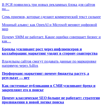
В РСЯ появились три новых рекламных блока для сайтов
на…
Семь приемов, которые сделают коммерческий текст сильнее
Мощный альянс: как OpenAI и Microsoft меняют цифровой
мир
Почему SMM не работает. Какие ошибки совершает бизнес и
как…
Бренды усиливают рост через инфлюенсеров и
коллаборации: маркетинг уходит в сторону соавторства
Владельцы сайтов смогут подавать данные по маркировке
напрямую через Adfox
Перформанс-маркетинг: почему бюджеты растут, а
результат — нет
Как системные публикации в СМИ усиливают бренд и
закрепляют его в поиске
Почему классическое SEO больше не работает: стратегии
продвижения в новой логике поиска