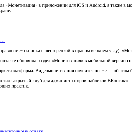
ла «Монетизация» в приложении для iOS и Android, а также в м
кране.
…
об…
правление» (кнопка с шестеренкой в правом верхнем углу). «Мон
аркет-платформа. Видеомонетизация появится позже — об этом б
пустил закрытый клуб для администраторов пабликов ВКонтакте
ющих практик.
еднесуточному охвату