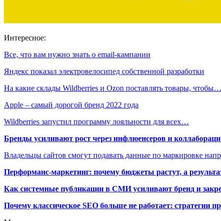
Интересное:
Все, что вам нужно знать о email-кампании
Яндекс показал электровелосипед собственной разработки
На какие склады Wildberries и Ozon поставлять товары, чтобы
Apple – самый дорогой бренд 2022 года
Wildberries запустил программу лояльности для всех…
Бренды усиливают рост через инфлюенсеров и коллаборации
Владельцы сайтов смогут подавать данные по маркировке нап
Перформанс-маркетинг: почему бюджеты растут, а результа
Как системные публикации в СМИ усиливают бренд и закре
Почему классическое SEO больше не работает: стратегии п