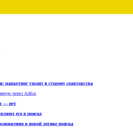
…
: маркетинг уходит в сторону соавторства
рямую через Adfox
т — нет
пляют его в поиске
родвижения в новой логике поиска