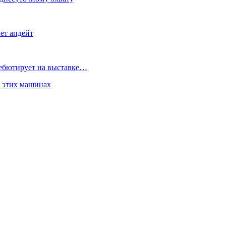
ет апдейт
дебютирует на выставке…
б этих машинах