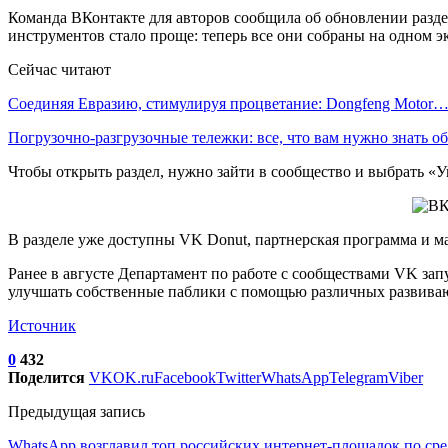
Команда ВКонтакте для авторов сообщила об обновлении разде
инструментов стало проще: теперь все они собраны на одном э
Сейчас читают
Соединяя Евразию, стимулируя процветание: Dongfeng Motor
Погрузочно-разгрузочные тележки: все, что вам нужно знать 
Чтобы открыть раздел, нужно зайти в сообщество и выбрать «У
В разделе уже доступны VK Donut, партнерская программа и м
Ранее в августе Департамент по работе с сообществами VK за
улучшать собственные паблики с помощью различных развива
Источник
0
432
Поделится
VK
OK.ru
Facebook
Twitter
WhatsApp
Telegram
Viber
Предыдущая запись
WhatsApp возглавил топ российских интернет-площадок по ср