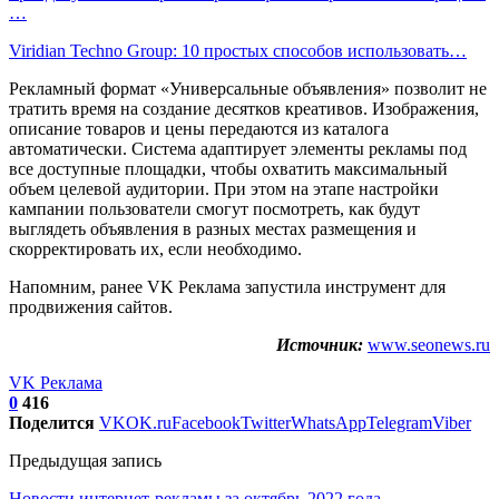
…
Viridian Techno Group: 10 простых способов использовать…
Рекламный формат «Универсальные объявления» позволит не
тратить время на создание десятков креативов. Изображения,
описание товаров и цены передаются из каталога
автоматически. Система адаптирует элементы рекламы под
все доступные площадки, чтобы охватить максимальный
объем целевой аудитории. При этом на этапе настройки
кампании пользователи смогут посмотреть, как будут
выглядеть объявления в разных местах размещения и
скорректировать их, если необходимо.
Напомним, ранее VK Реклама запустила инструмент для
продвижения сайтов.
Источник:
www.seonews.ru
VK Реклама
0
416
Поделится
VK
OK.ru
Facebook
Twitter
WhatsApp
Telegram
Viber
Предыдущая запись
Новости интернет-рекламы за октябрь 2022 года