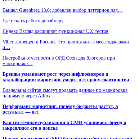
Вышел Gutenberg 13.6: добавлен выбор паттернов для…
Где искать работу дизайнеру
Яндекс Взгляд расширяет функционал UX-тестов
Viber запрещен в России. Что происходит с мессенджерами
и…
Настройка отчетности в ОРД Озон для блогеров при
маркировке…
Бренды усиливают рост через инфлюенсеров и
коллаборации: маркетинг уходит в сторону соавторства
Владельцы сайтов смогут подавать данные по маркировке
напрямую через Adfox
Перформанс-маркетинг: почему бюджеты растут, а
результат — нет
Как системные публикации в СМИ усиливают бренд и
закрепляют его в поиске
Почему классическое SEO больше не работает: стратегии