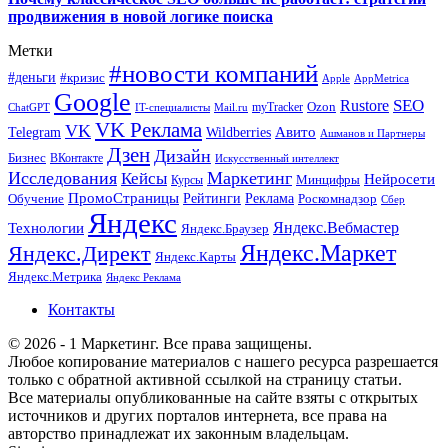
продвижения в новой логике поиска
Метки
#новости компаний
#деньги
#кризис
Apple
AppMetrica
Google
SEO
Rustore
Ozon
myTracker
ChatGPT
IT-специалисты
Mail.ru
VK Реклама
VK
Wildberries
Авито
Telegram
Ашманов и Партнеры
Дзен
Дизайн
Бизнес
ВКонтакте
Искусственный интеллект
Исследования
Маркетинг
Кейсы
Нейросети
Минцифры
Курсы
ПромоСтраницы
Рейтинги
Реклама
Роскомнадзор
Обучение
Сбер
Яндекс
Технологии
Яндекс.Вебмастер
Яндекс.Браузер
Яндекс.Маркет
Яндекс.Директ
Яндекс.Карты
Яндекс.Метрика
Яндекс Реклама
Контакты
© 2026 - 1 Маркетинг. Все права защищены.
Любое копирование материалов с нашего ресурса разрешается
только с обратной активной ссылкой на страницу статьи.
Все материалы опубликованные на сайте взяты с открытых
источников и других порталов интернета, все права на
авторство принадлежат их законным владельцам.