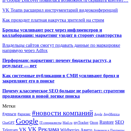
В Google Discover появилась возможность скрывать контент…
VK Teams расширил инструментарий видеоконференций
Как проходит платная накрутка зрителей на стрим
Бренды усиливают рост через инфлюенсеров и
коллаборации: маркетинг уходит в сторону соавторства
Владельцы сайтов смогут подавать данные по маркировке
напрямую через Adfox
Перформанс-маркетинг: почему бюджеты растут, а
результат — нет
Как системные публикации в СМИ усиливают бренд и
закрепляют его в поиске
Почему классическое SEO больше не работает: стратегии
продвижения в новой логике поиска
Метки
#новости компаний
#деньги
#кризис
Apple
AppMetrica
Google
SEO
Rustore
Ozon
myTracker
ChatGPT
IT-специалисты
Mail.ru
VK Реклама
VK
Wildberries
Авито
Telegram
Ашманов и Партнеры