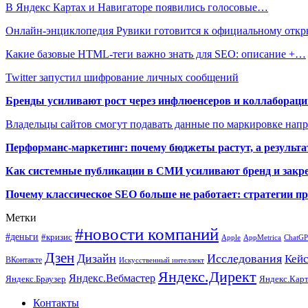
В Яндекс Картах и Навигаторе появились голосовые…
Онлайн-энциклопедия Рувики готовится к официальному отк
Какие базовые HTML-теги важно знать для SEO: описание +…
Twitter запустил шифрование личных сообщений
Бренды усиливают рост через инфлюенсеров и коллаборации
Владельцы сайтов смогут подавать данные по маркировке нап
Перформанс-маркетинг: почему бюджеты растут, а результа
Как системные публикации в СМИ усиливают бренд и закре
Почему классическое SEO больше не работает: стратегии п
Метки
#новости компаний
#деньги
#кризис
Apple
AppMetrica
ChatG
Дзен
Дизайн
Исследования
Кей
ВКонтакте
Искусственный интеллект
Яндекс.Директ
Яндекс.Вебмастер
Яндекс.Браузер
Яндекс.Кар
Контакты