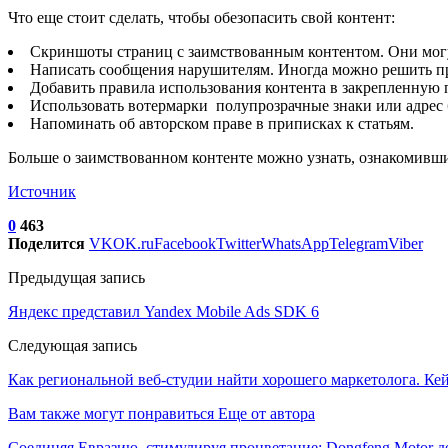
Что еще стоит сделать, чтобы обезопасить свой контент:
Скриншоты страниц с заимствованным контентом. Они могут
Написать сообщения нарушителям. Иногда можно решить про
Добавить правила использования контента в закрепленную п
Использовать вотермарки полупрозрачные знаки или адрес б
Напоминать об авторском праве в приписках к статьям.
Больше о заимствованном контенте можно узнать, ознакомивши
Источник
0
463
Поделится
VK
OK.ru
Facebook
Twitter
WhatsApp
Telegram
Viber
Предыдущая запись
Яндекс представил Yandex Mobile Ads SDK 6
Следующая запись
Как региональной веб-студии найти хорошего маркетолога. Ке
Вам также могут понравиться
Еще от автора
Соединяя Евразию, стимулируя процветание: Dongfeng Motor 