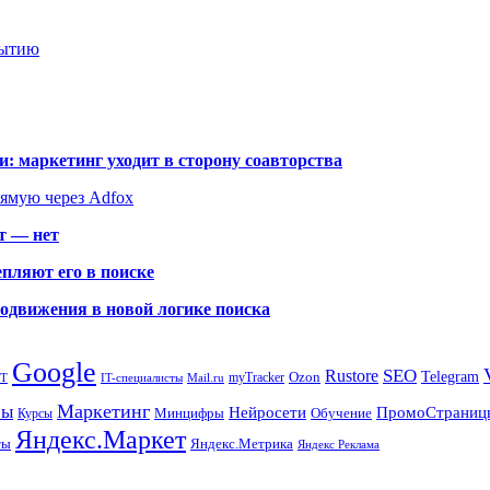
рытию
: маркетинг уходит в сторону соавторства
рямую через Adfox
т — нет
пляют его в поиске
родвижения в новой логике поиска
Google
SEO
Rustore
Ozon
Telegram
myTracker
PT
IT-специалисты
Mail.ru
Маркетинг
сы
ПромоСтраниц
Нейросети
Минцифры
Обучение
Курсы
Яндекс.Маркет
Яндекс.Метрика
ты
Яндекс Реклама