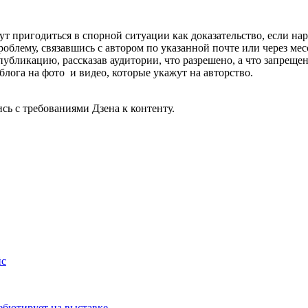
 пригодиться в спорной ситуации как доказательство, если нар
блему, связавшись с автором по указанной почте или через мес
убликацию, рассказав аудитории, что разрешено, а что запрещен
лога на фото и видео, которые укажут на авторство.
сь с требованиями Дзена к контенту.
йс
дебютирует на выставке…