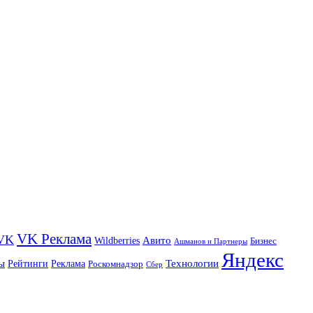
VK Реклама
VK
Wildberries
Авито
Бизнес
Ашманов и Партнеры
Яндекс
ы
Технологии
Рейтинги
Реклама
Роскомнадзор
Сбер