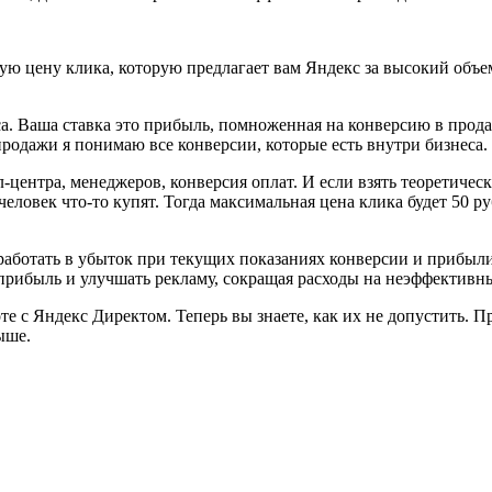
ую цену клика, которую предлагает вам Яндекс за высокий объем
еса. Ваша ставка это прибыль, помноженная на конверсию в пр
в продажи я понимаю все конверсии, которые есть внутри бизнеса.
-центра, менеджеров, конверсия оплат. И если взять теоретическ
 человек что-то купят. Тогда максимальная цена клика будет 50 р
е работать в убыток при текущих показаниях конверсии и прибы
прибыль и улучшать рекламу, сокращая расходы на неэффективн
те с Яндекс Директом. Теперь вы знаете, как их не допустить. 
ыше.