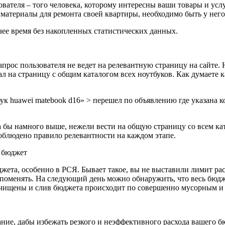
ователя – того человека, которому интересны ваши товары и усл
ь материалы для ремонта своей квартиры, необходимо быть у него
чее время без накопленных статистических данных.
прос пользователя не ведет на релевантную страницу на сайте. 
л на страницу с общим каталогом всех ноутбуков. Как думаете к
к huawei matebook d16» > перешел по объявлению где указана ко
а бы намного выше, нежели вести на общую страницу со всем ка
соблюдено правило релевантности на каждом этапе.
 бюджет
жета, особенно в РСЯ. Бывает такое, вы не выставили лимит ра
оменять. На следующий день можно обнаружить, что весь бюджет
чищены и слив бюджета происходит по совершенно мусорным и 
ние, дабы избежать резкого и неэффективного расхода вашего б