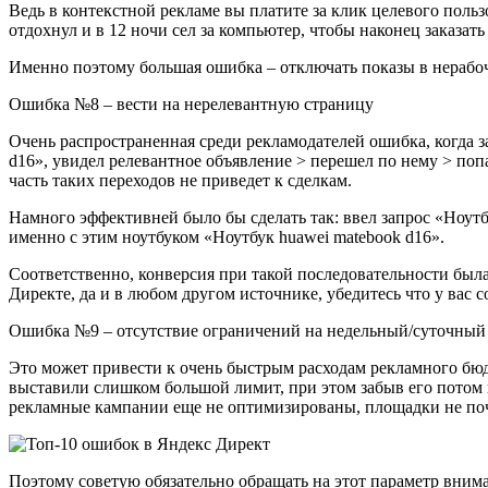
Ведь в контекстной рекламе вы платите за клик целевого польз
отдохнул и в 12 ночи сел за компьютер, чтобы наконец заказат
Именно поэтому большая ошибка – отключать показы в нерабо
Ошибка №8 – вести на нерелевантную страницу
Очень распространенная среди рекламодателей ошибка, когда за
d16», увидел релевантное объявление > перешел по нему > попа
часть таких переходов не приведет к сделкам.
Намного эффективней было бы сделать так: ввел запрос «Ноутбу
именно с этим ноутбуком «Ноутбук huawei matebook d16».
Соответственно, конверсия при такой последовательности был
Директе, да и в любом другом источнике, убедитесь что у вас 
Ошибка №9 – отсутствие ограничений на недельный/суточный
Это может привести к очень быстрым расходам рекламного бюд
выставили слишком большой лимит, при этом забыв его потом п
рекламные кампании еще не оптимизированы, площадки не по
Поэтому советую обязательно обращать на этот параметр внима