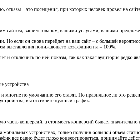
, отказы – это посещения, при которых человек провел на сайте
шим сайтом, вашим товаром, вашими услугами, вашими предложе
и. Но если он снова перейдет на ваш сайт – с большей вероятн
утем выставления понижающего коэффициента – 100%.
т и отключить по ней показы, так как такая аудитория редко явл
е устройства
и многие по умолчанию его ставят. Но правильное ли это решен
устройства, вы отсекаете нужный трафик.
ю часть конверсий, а стоимость конверсий бывает значительно 
на мобильных устройствах, только получив большой объем стат
афик все равно будет плохо конвертироваться, принимайте де