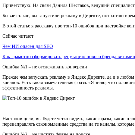
Приветствую! На связи Данила Шестаков, ведущий специалист 
Бывает такое, вы запустили рекламу в Директе, потратили врем
В этой статье я расскажу про топ-10 ошибок при настройке ко
Сейчас читают
Чем ИИ опасен для SEO
Как грамотно сформировать репутацию нового бренда витам
Ошибка №1 – не отслеживать конверсии
Прежде чем запускать рекламу в Яндекс Директе, да и в любом
каналов. Есть такая замечательная фраза: «Я знаю, что половин
эффективность рекламы.
Настроив цели, вы будете четко видеть, какие фразы, какие п
перенаправлять сэкономленные средства на те каналы, которы
Ошибка №2 – не чистить фразы на поиске