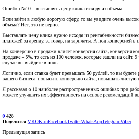
Ошибка №10 – выставлять цену клика исходя из объема
Если зайти в любую дорогую сферу, то вы увидите очень высок
объема? Нет, это не верно.
Выставлять цену клика нужно исходя из рентабельности бизн
платежей за аренду, за товар, на зарплаты. А под конверсией 
На конверсию в продажи влияет конверсия сайта, конверсия кол
продаже – 5%, то есть из 100 человек, которые зашли на сайт, 5
случае вы выйдете в ноль.
Логично, если ставка будет превышать 50 рублей, то вы будет
вашего бизнеса, повысить конверсию сайта, повышать чистую 
Я рассказал о 10 наиболее распространенных ошибках при рабо
можете улучшить их эффективность на основе рекомендаций в
0
428
Поделится
VK
OK.ru
Facebook
Twitter
WhatsApp
Telegram
Viber
Предыдущая запись