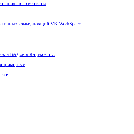
ригинального контента
оративных коммуникаций VK WorkSpace
нов и БАДов в Яндексе и…
типримерами
ексе