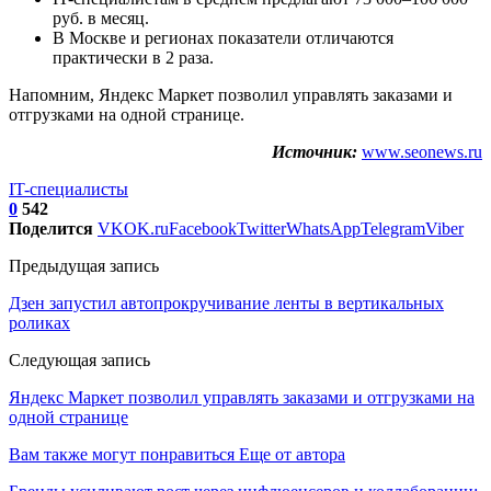
руб. в месяц.
В Москве и регионах показатели отличаются
практически в 2 раза.
Напомним, Яндекс Маркет позволил управлять заказами и
отгрузками на одной странице.
Источник:
www.seonews.ru
IT-специалисты
0
542
Поделится
VK
OK.ru
Facebook
Twitter
WhatsApp
Telegram
Viber
Предыдущая запись
Дзен запустил автопрокручивание ленты в вертикальных
роликах
Следующая запись
Яндекс Маркет позволил управлять заказами и отгрузками на
одной странице
Вам также могут понравиться
Еще от автора