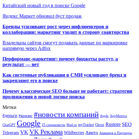
Китайский новый год в поиске Google
Яндекс Маркет обновил буст продаж
Бренды усиливают рост через инфлюенсеров и
коллаборации: маркетинг уходит в сторону соавторства
Владельцы сайтов смогут подавать данные по маркировке
напрямую через Adfox
Перформанс-маркетинг: почему бюджеты растут, а
результат — нет
Как системные публикации в СМИ усиливают бренд и
закрепляют его в поиске
Почему классическое SEO больше не работает: стратегии
продвижения в новой логике поиска
Метки
#новости компаний
#деньги
#кризис
Apple
AppMetrica
Google
SEO
Rustore
Ozon
myTracker
ChatGPT
IT-специалисты
Mail.ru
VK Реклама
VK
Wildberries
Авито
Telegram
Ашманов и Партнеры