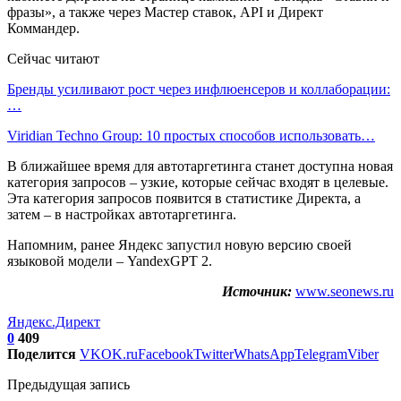
фразы», а также через Мастер ставок, API и Директ
Коммандер.
Сейчас читают
Бренды усиливают рост через инфлюенсеров и коллаборации:
…
Viridian Techno Group: 10 простых способов использовать…
В ближайшее время для автотаргетинга станет доступна новая
категория запросов – узкие, которые сейчас входят в целевые.
Эта категория запросов появится в статистике Директа, а
затем – в настройках автотаргетинга.
Напомним, ранее Яндекс запустил новую версию своей
языковой модели – YandexGPT 2.
Источник:
www.seonews.ru
Яндекс.Директ
0
409
Поделится
VK
OK.ru
Facebook
Twitter
WhatsApp
Telegram
Viber
Предыдущая запись