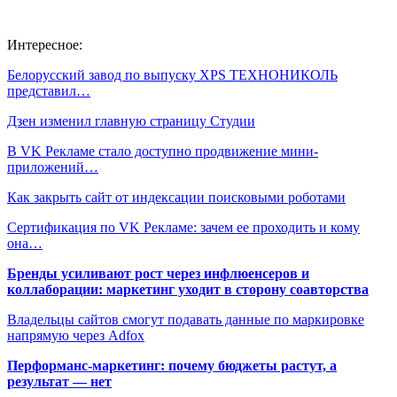
Интересное:
Белорусский завод по выпуску XPS ТЕХНОНИКОЛЬ
представил…
Дзен изменил главную страницу Студии
В VK Рекламе стало доступно продвижение мини-
приложений…
Как закрыть сайт от индексации поисковыми роботами
Сертификация по VK Рекламе: зачем ее проходить и кому
она…
Бренды усиливают рост через инфлюенсеров и
коллаборации: маркетинг уходит в сторону соавторства
Владельцы сайтов смогут подавать данные по маркировке
напрямую через Adfox
Перформанс-маркетинг: почему бюджеты растут, а
результат — нет