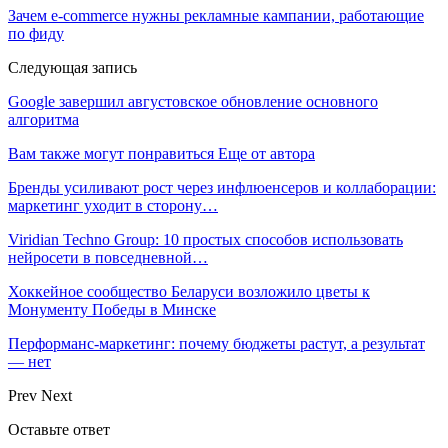
Зачем e-commerce нужны рекламные кампании, работающие
по фиду
Следующая запись
Google завершил августовское обновление основного
алгоритма
Вам также могут понравиться
Еще от автора
Бренды усиливают рост через инфлюенсеров и коллаборации:
маркетинг уходит в сторону…
Viridian Techno Group: 10 простых способов использовать
нейросети в повседневной…
Хоккейное сообщество Беларуси возложило цветы к
Монументу Победы в Минске
Перформанс-маркетинг: почему бюджеты растут, а результат
— нет
Prev
Next
Оставьте ответ