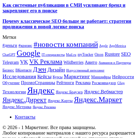
Как системные публикации в СМИ усиливают бренд и
закрепляют его в поиске
Почему классическое SEO больше не работает: стратегии
продвижения в новой логике поиска
Метки
#новости компаний
#деньги
#кризис
Apple
AppMetrica
Google
SEO
Rustore
Ozon
myTracker
ChatGPT
IT-специалисты
Mail.ru
VK Реклама
VK
Wildberries
Авито
Telegram
Ашманов и Партнеры
Дзен
Дизайн
Бизнес
ВКонтакте
Искусственный интеллект
Исследования
Маркетинг
Кейсы
Нейросети
Минцифры
Курсы
ПромоСтраницы
Рейтинги
Реклама
Роскомнадзор
Обучение
Сбер
Яндекс
Технологии
Яндекс.Вебмастер
Яндекс.Браузер
Яндекс.Маркет
Яндекс.Директ
Яндекс.Карты
Яндекс.Метрика
Яндекс Реклама
Контакты
© 2026 - 1 Маркетинг. Все права защищены.
Любое копирование материалов с нашего ресурса разрешается