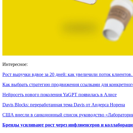
Интересное:
Рост выручки вдвое за 20 дней: как увеличили поток клиенто
Как выбрать стратегию продвижения ссылками для конкретно
Нейросеть нового поколения YaGPT появилась в Алисе
Davis Blocks: переработанная тема Davis от Андерса Норена
США внесли в санкционный список руководство «Лаборатор
Бренды усиливают рост через инфлюенсеров и коллаборации