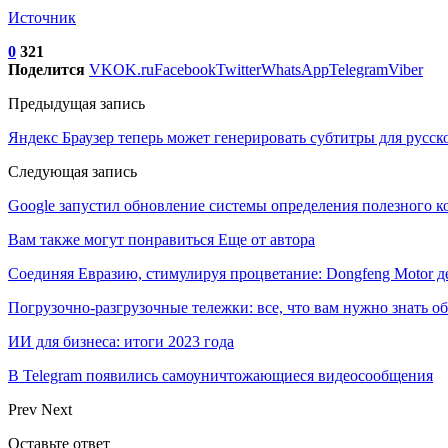
Источник
0
321
Поделится
VK
OK.ru
Facebook
Twitter
WhatsApp
Telegram
Viber
Предыдущая запись
Яндекс Браузер теперь может генерировать субтитры для русс
Следующая запись
Google запустил обновление системы определения полезного к
Вам также могут понравиться
Еще от автора
Соединяя Евразию, стимулируя процветание: Dongfeng Motor 
Погрузочно-разгрузочные тележки: все, что вам нужно знать о
ИИ для бизнеса: итоги 2023 года
В Telegram появились самоуничтожающиеся видеосообщения
Prev
Next
Оставьте ответ