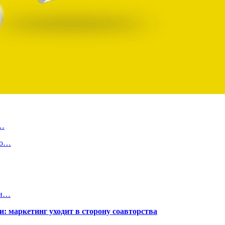
в…
го…
ии…
: маркетинг уходит в сторону соавторства