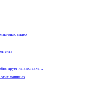
коязычных видео
онтента
дебютирует на выставке…
б этих машинах