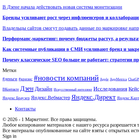
В Дзене начала действовать новая система монетизации
Бренды усиливают рост через инфлюенсеров и коллаборации
Владельцы сайтов смогут подавать данные по маркировке нап
Перформанс-маркетинг: почему бюджеты растут, а результа
Как системные публикации в СМИ усиливают бренд и закре
Почему классическое SEO больше не работает: стратегии п
Метки
#новости компаний
#деньги
#кризис
Apple
AppMetrica
ChatG
Дзен
Дизайн
Исследования
Кей
ВКонтакте
Искусственный интеллект
Яндекс.Директ
Яндекс.Вебмастер
Яндекс.Браузер
Яндекс.Кар
Контакты
© 2026 - 1 Маркетинг. Все права защищены.
Любое копирование материалов с нашего ресурса разрешается т
Все материалы опубликованные на сайте взяты с открытых исто
Sign in