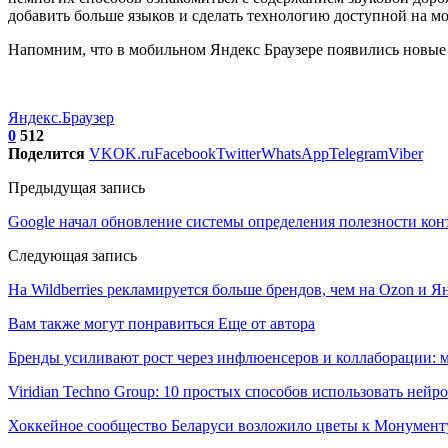
добавить больше языков и сделать технологию доступной на м
Напомним, что в мобильном Яндекс Браузере появились новые 
Яндекс.Браузер
0
512
Поделится
VK
OK.ru
Facebook
Twitter
WhatsApp
Telegram
Viber
Предыдущая запись
Google начал обновление системы определения полезности кон
Следующая запись
На Wildberries рекламируется больше брендов, чем на Ozon и Я
Вам также могут понравиться
Еще от автора
Бренды усиливают рост через инфлюенсеров и коллаборации: 
Viridian Techno Group: 10 простых способов использовать ней
Хоккейное сообщество Беларуси возложило цветы к Монумен