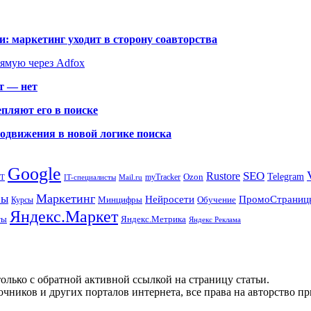
: маркетинг уходит в сторону соавторства
рямую через Adfox
т — нет
пляют его в поиске
родвижения в новой логике поиска
Google
SEO
Rustore
Ozon
Telegram
myTracker
PT
IT-специалисты
Mail.ru
Маркетинг
сы
ПромоСтраниц
Нейросети
Минцифры
Обучение
Курсы
Яндекс.Маркет
Яндекс.Метрика
ты
Яндекс Реклама
олько с обратной активной ссылкой на страницу статьи.
чников и других порталов интернета, все права на авторство п