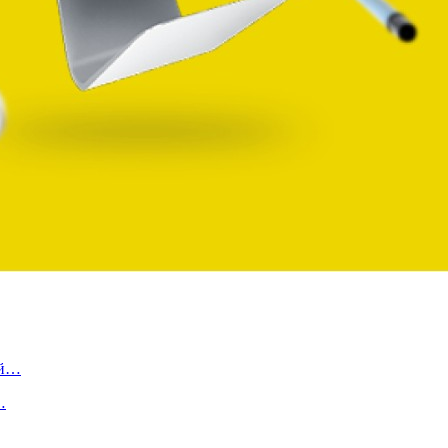
ой…
…