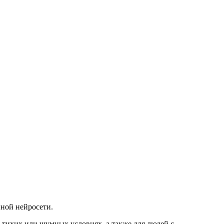
нной нейросети.
 тихих или шумных условиях, а также для людей с