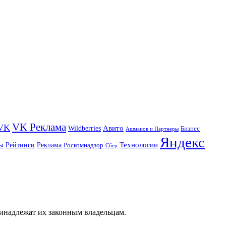
VK Реклама
VK
Wildberries
Авито
Бизнес
Ашманов и Партнеры
Яндекс
ы
Технологии
Рейтинги
Реклама
Роскомнадзор
Сбер
ринадлежат их законным владельцам.