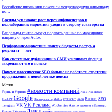
Российские школьники покорили международную олимпиаду
по…
Бренды усиливают рост через инфлюенсеров и
коллаборации: маркетинг уходит в сторону соавторства
Владельцы сайтов смогут подавать данные по маркировке
напрямую через Adfox
Перформанс-маркетинг: почему бюджеты растут, а
результат — нет
Как системные публикации в СМИ усиливают бренд и
закрепляют его в поиске
Почему классическое SEO больше не работает: стратегии
продвижения в новой логике поиска
Метки
#новости компаний
#деньги
#кризис
Apple
AppMetrica
Google
SEO
Rustore
Ozon
myTracker
ChatGPT
IT-специалисты
Mail.ru
VK Реклама
VK
Wildberries
Авито
Telegram
Ашманов и Партнеры
Дзен
Дизайн
Бизнес
ВКонтакте
Искусственный интеллект