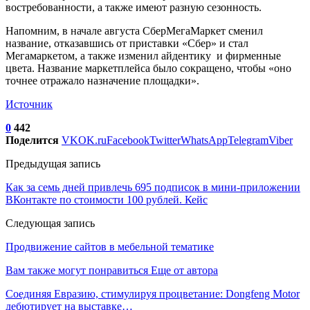
востребованности, а также имеют разную сезонность.
Напомним, в начале августа СберМегаМаркет сменил
название, отказавшись от приставки «Сбер» и стал
Мегамаркетом, а также изменил айдентику и фирменные
цвета. Название маркетплейса было сокращено, чтобы «оно
точнее отражало назначение площадки».
Источник
0
442
Поделится
VK
OK.ru
Facebook
Twitter
WhatsApp
Telegram
Viber
Предыдущая запись
Как за семь дней привлечь 695 подписок в мини-приложении
ВКонтакте по стоимости 100 рублей. Кейс
Следующая запись
Продвижение сайтов в мебельной тематике
Вам также могут понравиться
Еще от автора
Соединяя Евразию, стимулируя процветание: Dongfeng Motor
дебютирует на выставке…