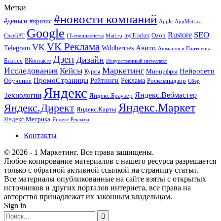
Метки
#новости компаний
#деньги
#кризис
Apple
AppMetrica
Google
SEO
Rustore
Ozon
myTracker
ChatGPT
IT-специалисты
Mail.ru
VK Реклама
VK
Wildberries
Авито
Telegram
Ашманов и Партнеры
Дзен
Дизайн
Бизнес
ВКонтакте
Искусственный интеллект
Исследования
Маркетинг
Кейсы
Нейросети
Минцифры
Курсы
ПромоСтраницы
Рейтинги
Реклама
Роскомнадзор
Обучение
Сбер
Яндекс
Технологии
Яндекс.Вебмастер
Яндекс.Браузер
Яндекс.Маркет
Яндекс.Директ
Яндекс.Карты
Яндекс.Метрика
Яндекс Реклама
Контакты
© 2026 - 1 Маркетинг. Все права защищены.
Любое копирование материалов с нашего ресурса разрешается
только с обратной активной ссылкой на страницу статьи.
Все материалы опубликованные на сайте взяты с открытых
источников и других порталов интернета, все права на
авторство принадлежат их законным владельцам.
Sign in