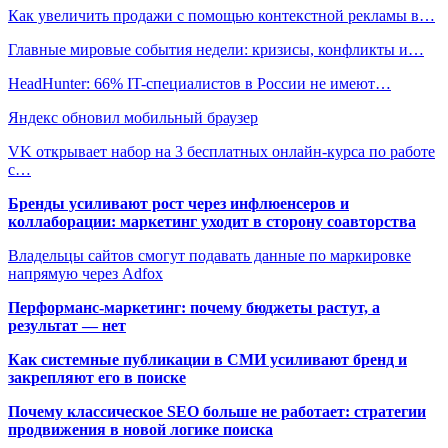
Как увеличить продажи с помощью контекстной рекламы в…
Главные мировые события недели: кризисы, конфликты и…
HeadHunter: 66% IT-специалистов в России не имеют…
Яндекс обновил мобильный браузер
VK открывает набор на 3 бесплатных онлайн-курса по работе
с…
Бренды усиливают рост через инфлюенсеров и
коллаборации: маркетинг уходит в сторону соавторства
Владельцы сайтов смогут подавать данные по маркировке
напрямую через Adfox
Перформанс-маркетинг: почему бюджеты растут, а
результат — нет
Как системные публикации в СМИ усиливают бренд и
закрепляют его в поиске
Почему классическое SEO больше не работает: стратегии
продвижения в новой логике поиска