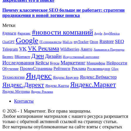
закрепляют его в поиске
Почему классическое SEO больше не работает: стратегии
продвижения в новой логике поиска
Метки
#новости компаний
#деньги
#кризис
Apple
AppMetrica
Google
SEO
Rustore
Ozon
myTracker
ChatGPT
IT-специалисты
Mail.ru
VK Реклама
VK
Wildberries
Авито
Telegram
Ашманов и Партнеры
Дзен
Дизайн
Бизнес
ВКонтакте
Искусственный интеллект
Исследования
Маркетинг
Кейсы
Нейросети
Минцифры
Курсы
ПромоСтраницы
Рейтинги
Реклама
Роскомнадзор
Обучение
Сбер
Яндекс
Технологии
Яндекс.Вебмастер
Яндекс.Браузер
Яндекс.Маркет
Яндекс.Директ
Яндекс.Карты
Яндекс.Метрика
Яндекс Реклама
Контакты
© 2026 - 1 Маркетинг. Все права защищены.
Любое копирование материалов с нашего ресурса разрешается
только с обратной активной ссылкой на страницу статьи.
Все материалы опубликованные на сайте взяты с открытых