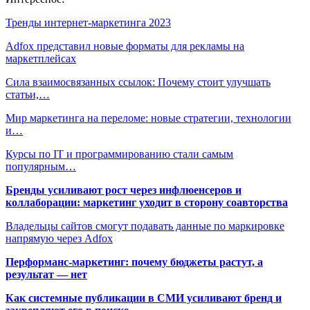
Тренды интернет-маркетинга 2023
Adfox представил новые форматы для рекламы на
маркетплейсах
Сила взаимосвязанных ссылок: Почему стоит улучшать
статьи,…
Мир маркетинга на переломе: новые стратегии, технологии
и…
Курсы по IT и программированию стали самым
популярным…
Бренды усиливают рост через инфлюенсеров и
коллаборации: маркетинг уходит в сторону соавторства
Владельцы сайтов смогут подавать данные по маркировке
напрямую через Adfox
Перформанс-маркетинг: почему бюджеты растут, а
результат — нет
Как системные публикации в СМИ усиливают бренд и