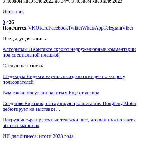
в первом квартале 2022 до 34% в первом квартале 2023.
Источник
0
426
Поделится
VK
OK.ru
Facebook
Twitter
WhatsApp
Telegram
Viber
Предыдущая запись
Алгоритмы ВКонтакте скроют недружелюбные комментарии
под специальной плашкой
Следующая запись
Шедеврум Яндекса научился создавать видео по запросу
пользователей
Вам также могут понравиться
Еще от автора
Соединяя Евразию, стимулируя процветание: Dongfeng Motor
дебютирует на выставке…
Погрузочно-разгрузочные тележки: все, что вам нужно знать
об этих машинах
ИИ для бизнеса: итоги 2023 года