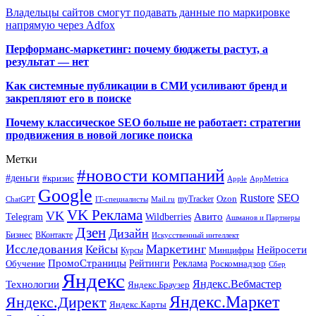
Владельцы сайтов смогут подавать данные по маркировке
напрямую через Adfox
Перформанс-маркетинг: почему бюджеты растут, а
результат — нет
Как системные публикации в СМИ усиливают бренд и
закрепляют его в поиске
Почему классическое SEO больше не работает: стратегии
продвижения в новой логике поиска
Метки
#новости компаний
#деньги
#кризис
Apple
AppMetrica
Google
SEO
Rustore
Ozon
myTracker
ChatGPT
IT-специалисты
Mail.ru
VK Реклама
VK
Wildberries
Авито
Telegram
Ашманов и Партнеры
Дзен
Дизайн
Бизнес
ВКонтакте
Искусственный интеллект
Исследования
Маркетинг
Кейсы
Нейросети
Минцифры
Курсы
ПромоСтраницы
Рейтинги
Реклама
Роскомнадзор
Обучение
Сбер
Яндекс
Технологии
Яндекс.Вебмастер
Яндекс.Браузер
Яндекс.Маркет
Яндекс.Директ
Яндекс.Карты