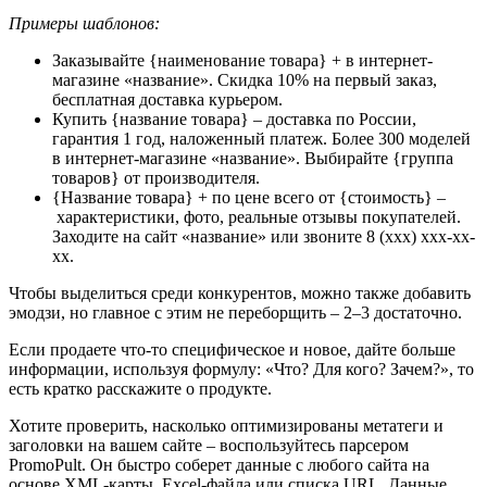
Примеры шаблонов:
Заказывайте {наименование товара} + в интернет-
магазине «название». Скидка 10% на первый заказ,
бесплатная доставка курьером.
Купить {название товара} – доставка по России,
гарантия 1 год, наложенный платеж. Более 300 моделей
в интернет-магазине «название». Выбирайте {группа
товаров} от производителя.
{Название товара} + по цене всего от {стоимость} –
характеристики, фото, реальные отзывы покупателей.
Заходите на сайт «название» или звоните 8 (xxx) xxx-xx-
xx.
Чтобы выделиться среди конкурентов, можно также добавить
эмодзи, но главное с этим не переборщить – 2–3 достаточно.
Если продаете что-то специфическое и новое, дайте больше
информации, используя формулу: «Что? Для кого? Зачем?», то
есть кратко расскажите о продукте.
Хотите проверить, насколько оптимизированы метатеги и
заголовки на вашем сайте – воспользуйтесь парсером
PromoPult. Он быстро соберет данные с любого сайта на
основе XML-карты, Excel-файла или списка URL. Данные