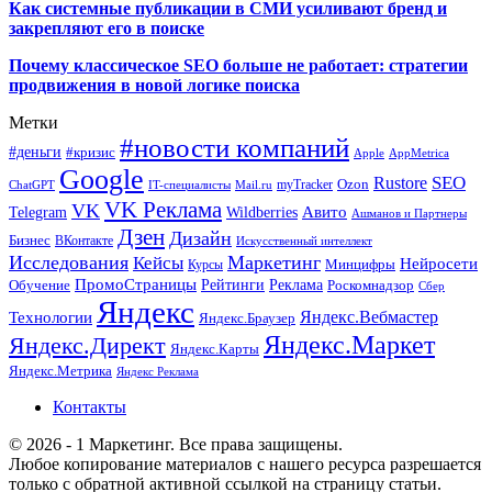
Как системные публикации в СМИ усиливают бренд и
закрепляют его в поиске
Почему классическое SEO больше не работает: стратегии
продвижения в новой логике поиска
Метки
#новости компаний
#деньги
#кризис
Apple
AppMetrica
Google
SEO
Rustore
Ozon
myTracker
ChatGPT
IT-специалисты
Mail.ru
VK Реклама
VK
Wildberries
Авито
Telegram
Ашманов и Партнеры
Дзен
Дизайн
Бизнес
ВКонтакте
Искусственный интеллект
Исследования
Маркетинг
Кейсы
Нейросети
Минцифры
Курсы
ПромоСтраницы
Рейтинги
Реклама
Роскомнадзор
Обучение
Сбер
Яндекс
Технологии
Яндекс.Вебмастер
Яндекс.Браузер
Яндекс.Маркет
Яндекс.Директ
Яндекс.Карты
Яндекс.Метрика
Яндекс Реклама
Контакты
© 2026 - 1 Маркетинг. Все права защищены.
Любое копирование материалов с нашего ресурса разрешается
только с обратной активной ссылкой на страницу статьи.