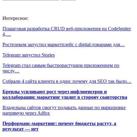
Интересное:
Пошаговая разработка CRUD веб-приложения на CodeIgniter
4,…
Ростелеком запустил маркетплейс с digital-товарами для…
Telegram запустил Stories
Telegram стал самым быстрорастущим приложением по
числу…
Собрали 4 сайта клиента в один: почему для SEO так было…
Бренды усиливают рост через инфлюенсеров и
коллаборации: маркетинг уходит в сторону соавторства
Владельцы сайтов смогут подавать данные по маркировке
напрямую через Adfox
Перформанс-маркетинг: почему бюджеты растут, а
результат — нет