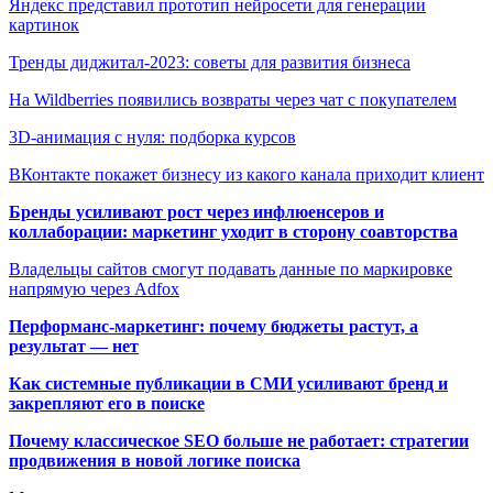
Яндекс представил прототип нейросети для генерации
картинок
Тренды диджитал-2023: советы для развития бизнеса
На Wildberries появились возвраты через чат с покупателем
3D-анимация с нуля: подборка курсов
ВКонтакте покажет бизнесу из какого канала приходит клиент
Бренды усиливают рост через инфлюенсеров и
коллаборации: маркетинг уходит в сторону соавторства
Владельцы сайтов смогут подавать данные по маркировке
напрямую через Adfox
Перформанс-маркетинг: почему бюджеты растут, а
результат — нет
Как системные публикации в СМИ усиливают бренд и
закрепляют его в поиске
Почему классическое SEO больше не работает: стратегии
продвижения в новой логике поиска