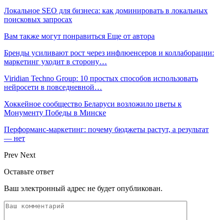
Локальное SEO для бизнеса: как доминировать в локальных
поисковых запросах
Вам также могут понравиться
Еще от автора
Бренды усиливают рост через инфлюенсеров и коллаборации:
маркетинг уходит в сторону…
Viridian Techno Group: 10 простых способов использовать
нейросети в повседневной…
Хоккейное сообщество Беларуси возложило цветы к
Монументу Победы в Минске
Перформанс-маркетинг: почему бюджеты растут, а результат
— нет
Prev
Next
Оставьте ответ
Ваш электронный адрес не будет опубликован.