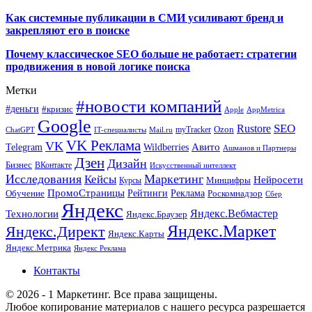
Как системные публикации в СМИ усиливают бренд и
закрепляют его в поиске
Почему классическое SEO больше не работает: стратегии
продвижения в новой логике поиска
Метки
#новости компаний
#деньги
#кризис
Apple
AppMetrica
Google
SEO
Rustore
Ozon
myTracker
ChatGPT
IT-специалисты
Mail.ru
VK Реклама
VK
Wildberries
Авито
Telegram
Ашманов и Партнеры
Дзен
Дизайн
Бизнес
ВКонтакте
Искусственный интеллект
Исследования
Маркетинг
Кейсы
Нейросети
Минцифры
Курсы
ПромоСтраницы
Рейтинги
Реклама
Роскомнадзор
Обучение
Сбер
Яндекс
Технологии
Яндекс.Вебмастер
Яндекс.Браузер
Яндекс.Маркет
Яндекс.Директ
Яндекс.Карты
Яндекс.Метрика
Яндекс Реклама
Контакты
© 2026 - 1 Маркетинг. Все права защищены.
Любое копирование материалов с нашего ресурса разрешается