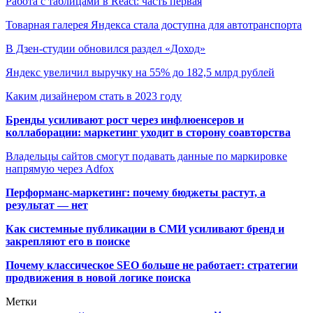
Работа с таблицами в React: часть первая
Товарная галерея Яндекса стала доступна для автотранспорта
В Дзен-студии обновился раздел «Доход»
Яндекс увеличил выручку на 55% до 182,5 млрд рублей
Каким дизайнером стать в 2023 году
Бренды усиливают рост через инфлюенсеров и
коллаборации: маркетинг уходит в сторону соавторства
Владельцы сайтов смогут подавать данные по маркировке
напрямую через Adfox
Перформанс-маркетинг: почему бюджеты растут, а
результат — нет
Как системные публикации в СМИ усиливают бренд и
закрепляют его в поиске
Почему классическое SEO больше не работает: стратегии
продвижения в новой логике поиска
Метки