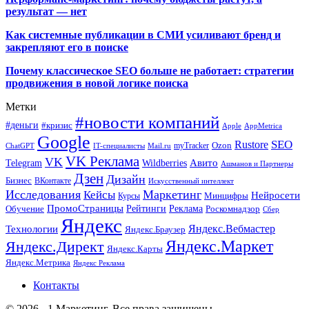
результат — нет
Как системные публикации в СМИ усиливают бренд и
закрепляют его в поиске
Почему классическое SEO больше не работает: стратегии
продвижения в новой логике поиска
Метки
#новости компаний
#деньги
#кризис
Apple
AppMetrica
Google
SEO
Rustore
Ozon
myTracker
ChatGPT
IT-специалисты
Mail.ru
VK Реклама
VK
Wildberries
Авито
Telegram
Ашманов и Партнеры
Дзен
Дизайн
Бизнес
ВКонтакте
Искусственный интеллект
Исследования
Маркетинг
Кейсы
Нейросети
Минцифры
Курсы
ПромоСтраницы
Рейтинги
Реклама
Роскомнадзор
Обучение
Сбер
Яндекс
Технологии
Яндекс.Вебмастер
Яндекс.Браузер
Яндекс.Маркет
Яндекс.Директ
Яндекс.Карты
Яндекс.Метрика
Яндекс Реклама
Контакты
© 2026 - 1 Маркетинг. Все права защищены.