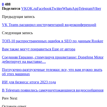
0
488
Поделится
VK
OK.ru
Facebook
Twitter
WhatsApp
Telegram
Viber
Предыдущая запись
VK Teams расширил инструментарий видеоконференций
Следующая запись
ТОП-10 распространенных ошибок в SEO по данным Rookee
Вам также могут понравиться
Еще от автора
Соединяя Евразию, стимулируя процветание: Dongfeng Motor
дебютирует на выставке…
Погрузочно-разгрузочные тележки: все, что вам нужно знать
об этих машинах
ИИ для бизнеса: итоги 2023 года
В Telegram появились самоуничтожающиеся видеосообщения
Prev
Next
Оставьте ответ