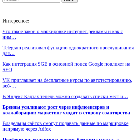
Интересное:
Что такое закон о маркировке интернет-рекламы и как с
ним…
Telegram реализовал функцию однократного прослушивания
для…
Как интеграция SGE в основной поиск Google повлияет на
SEO
VK приглашает на бесплатные курсы по автотестированию,
веб-…
В Яндекс Картах теперь можно создавать списки мест и…
Бренды усиливают рост через инфлюенсеров и
коллаборации: маркетинг уходит в сторону соавторства
Владельцы сайтов смогут подавать данные по маркировке
напрямую через Adfox
Перформанс-маркетинг: почему бюджеты растут, а