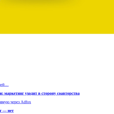
блей…
: маркетинг уходит в сторону соавторства
рямую через Adfox
т — нет