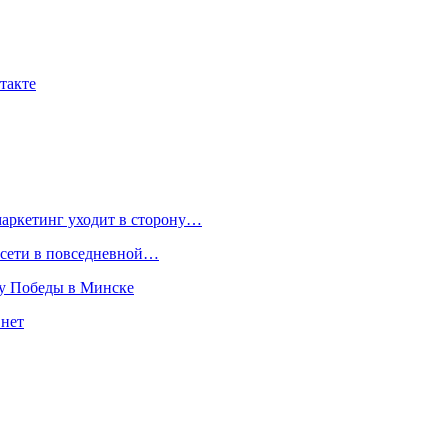
такте
маркетинг уходит в сторону…
росети в повседневной…
ту Победы в Минске
 нет