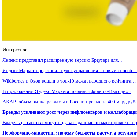
Интересное:
Яндекс представил расширенную версию Браузера для…
Яндекс Маркет представил пульт управления – новый способ…
Wildberries и Ozon вошли в топ-10 международного рейтинга…
В приложении Яндекс Маркета появился фильтр «Выгодно»
АКАР: объем рынка рекламы в России превысил 400 млрд ру
Бренды усиливают рост через инфлюенсеров и коллаборации
Владельцы сайтов смогут подавать данные по маркировке нап
Перформанс-маркетинг: почему бюджеты растут, а результа