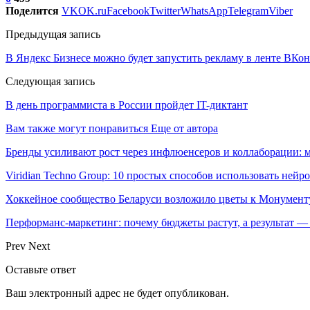
Поделится
VK
OK.ru
Facebook
Twitter
WhatsApp
Telegram
Viber
Предыдущая запись
В Яндекс Бизнесе можно будет запустить рекламу в ленте ВКон
Следующая запись
В день программиста в России пройдет IT-диктант
Вам также могут понравиться
Еще от автора
Бренды усиливают рост через инфлюенсеров и коллаборации: 
Viridian Techno Group: 10 простых способов использовать ней
Хоккейное сообщество Беларуси возложило цветы к Монумен
Перформанс-маркетинг: почему бюджеты растут, а результат —
Prev
Next
Оставьте ответ
Ваш электронный адрес не будет опубликован.