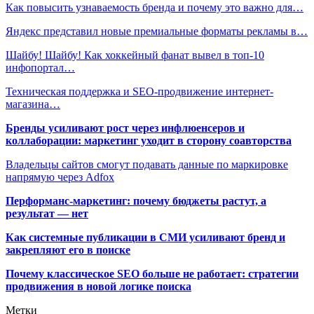
Как повысить узнаваемость бренда и почему это важно для…
Яндекс представил новые премиальные форматы рекламы в…
Шайбу! Шайбу! Как хоккейный фанат вывел в топ-10
инфопортал…
Техническая поддержка и SEO-продвижение интернет-
магазина…
Бренды усиливают рост через инфлюенсеров и
коллаборации: маркетинг уходит в сторону соавторства
Владельцы сайтов смогут подавать данные по маркировке
напрямую через Adfox
Перформанс-маркетинг: почему бюджеты растут, а
результат — нет
Как системные публикации в СМИ усиливают бренд и
закрепляют его в поиске
Почему классическое SEO больше не работает: стратегии
продвижения в новой логике поиска
Метки