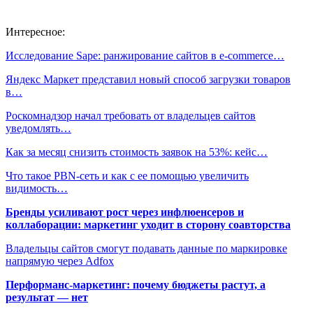
Интересное:
Исследование Sape: ранжирование сайтов в e-commerce…
Яндекс Маркет представил новый способ загрузки товаров
в…
Роскомнадзор начал требовать от владельцев сайтов
уведомлять…
Как за месяц снизить стоимость заявок на 53%: кейс…
Что такое PBN-сеть и как с ее помощью увеличить
видимость…
Бренды усиливают рост через инфлюенсеров и
коллаборации: маркетинг уходит в сторону соавторства
Владельцы сайтов смогут подавать данные по маркировке
напрямую через Adfox
Перформанс-маркетинг: почему бюджеты растут, а
результат — нет