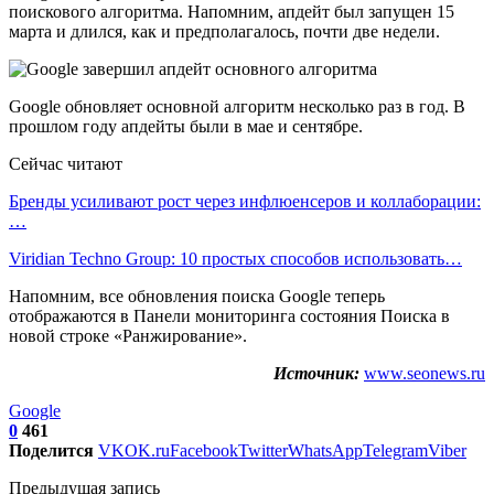
поискового алгоритма. Напомним, апдейт был запущен 15
марта и длился, как и предполагалось, почти две недели.
Google обновляет основной алгоритм несколько раз в год. В
прошлом году апдейты были в мае и сентябре.
Сейчас читают
Бренды усиливают рост через инфлюенсеров и коллаборации:
…
Viridian Techno Group: 10 простых способов использовать…
Напомним, все обновления поиска Google теперь
отображаются в Панели мониторинга состояния Поиска в
новой строке «Ранжирование».
Источник:
www.seonews.ru
Google
0
461
Поделится
VK
OK.ru
Facebook
Twitter
WhatsApp
Telegram
Viber
Предыдущая запись