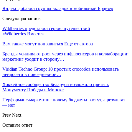
Яндекс добавил группы вкладок в мобильный Браузер
Следующая запись
Wildberries представил сервис путешествий
«Wildberries.Вместе»
Вам также могут понравиться
Еще от автора
Бренды усиливают рост через инфлюенсеров и коллаборации:
маркетинг уходит в сторону…
Viridian Techno Group: 10 простых способов использовать
нейросети в повседневной…
Хоккейное сообщество Беларуси возложило цветы к
Монументу Победы в Минске
Перформанс-маркетинг: почему бюджеты растут, а результат
— нет
Prev
Next
Оставьте ответ