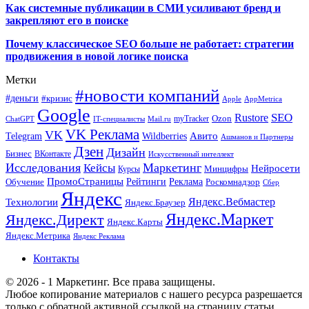
Как системные публикации в СМИ усиливают бренд и
закрепляют его в поиске
Почему классическое SEO больше не работает: стратегии
продвижения в новой логике поиска
Метки
#новости компаний
#деньги
#кризис
Apple
AppMetrica
Google
SEO
Rustore
Ozon
myTracker
ChatGPT
IT-специалисты
Mail.ru
VK Реклама
VK
Wildberries
Авито
Telegram
Ашманов и Партнеры
Дзен
Дизайн
Бизнес
ВКонтакте
Искусственный интеллект
Исследования
Маркетинг
Кейсы
Нейросети
Минцифры
Курсы
ПромоСтраницы
Рейтинги
Реклама
Роскомнадзор
Обучение
Сбер
Яндекс
Технологии
Яндекс.Вебмастер
Яндекс.Браузер
Яндекс.Маркет
Яндекс.Директ
Яндекс.Карты
Яндекс.Метрика
Яндекс Реклама
Контакты
© 2026 - 1 Маркетинг. Все права защищены.
Любое копирование материалов с нашего ресурса разрешается
только с обратной активной ссылкой на страницу статьи.