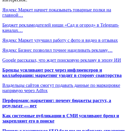
Яндекс Маркет начнет показывать товарные полки на
главной…
Бюджет рекламодателей ниши «Сад и огород» в Telegram-
каналах…
Яндекс Маркет улучшил работу с фото и видео в отзывах
Яндекс Бизнес позволил точнее нацеливать рекламу…
Google рассказал, что ждет поисковую рекламу в эпоху ИИ
Бренды усиливают рост через инфлюенсеров и
коллаборации: маркетинг уходит в сторону соавторства
Владельцы сайтов смогут подавать данные по маркировке
напрямую через Adfox
Перформанс-маркетинг: почему бюджеты растут, а
результат — нет
Как системные публикации в СМИ усиливают бренд и
закрепляют его в поиске
Почему классическое SEO больше не работает: стратегии