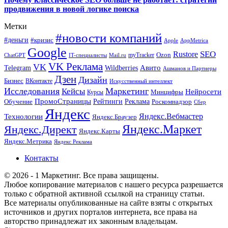
продвижения в новой логике поиска
Метки
#новости компаний
#деньги
#кризис
Apple
AppMetrica
Google
SEO
Rustore
Ozon
myTracker
ChatGPT
IT-специалисты
Mail.ru
VK Реклама
VK
Wildberries
Авито
Telegram
Ашманов и Партнеры
Дзен
Дизайн
Бизнес
ВКонтакте
Искусственный интеллект
Исследования
Маркетинг
Кейсы
Нейросети
Минцифры
Курсы
ПромоСтраницы
Рейтинги
Реклама
Роскомнадзор
Обучение
Сбер
Яндекс
Технологии
Яндекс.Вебмастер
Яндекс.Браузер
Яндекс.Маркет
Яндекс.Директ
Яндекс.Карты
Яндекс.Метрика
Яндекс Реклама
Контакты
© 2026 - 1 Маркетинг. Все права защищены.
Любое копирование материалов с нашего ресурса разрешается
только с обратной активной ссылкой на страницу статьи.
Все материалы опубликованные на сайте взяты с открытых
источников и других порталов интернета, все права на
авторство принадлежат их законным владельцам.