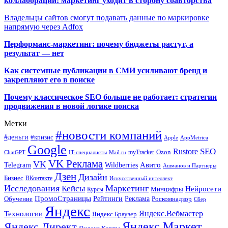
коллаборации: маркетинг уходит в сторону соавторства
Владельцы сайтов смогут подавать данные по маркировке
напрямую через Adfox
Перформанс-маркетинг: почему бюджеты растут, а
результат — нет
Как системные публикации в СМИ усиливают бренд и
закрепляют его в поиске
Почему классическое SEO больше не работает: стратегии
продвижения в новой логике поиска
Метки
#новости компаний
#деньги
#кризис
Apple
AppMetrica
Google
SEO
Rustore
Ozon
myTracker
ChatGPT
IT-специалисты
Mail.ru
VK Реклама
VK
Wildberries
Авито
Telegram
Ашманов и Партнеры
Дзен
Дизайн
Бизнес
ВКонтакте
Искусственный интеллект
Исследования
Маркетинг
Кейсы
Нейросети
Минцифры
Курсы
ПромоСтраницы
Рейтинги
Реклама
Роскомнадзор
Обучение
Сбер
Яндекс
Технологии
Яндекс.Вебмастер
Яндекс.Браузер
Яндекс.Маркет
Яндекс.Директ