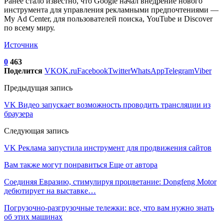
Ранее стало известно, что Google начал внедрение нового
инструмента для управления рекламными предпочтениями —
My Ad Center, для пользователей поиска, YouTube и Discover
по всему миру.
Источник
0
463
Поделится
VK
OK.ru
Facebook
Twitter
WhatsApp
Telegram
Viber
Предыдущая запись
VK Видео запускает возможность проводить трансляции из
браузера
Следующая запись
VK Реклама запустила инструмент для продвижения сайтов
Вам также могут понравиться
Еще от автора
Соединяя Евразию, стимулируя процветание: Dongfeng Motor
дебютирует на выставке…
Погрузочно-разгрузочные тележки: все, что вам нужно знать
об этих машинах