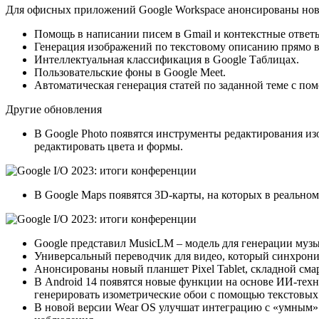
Для офисных приложений Google Workspace анонсированы но
Помощь в написании писем в Gmail и контекстные ответ
Генерация изображений по текстовому описанию прямо в
Интеллектуальная классификация в Google Таблицах.
Пользовательские фоны в Google Meet.
Автоматическая генерация статей по заданной теме с по
Другие обновления
В Google Photo появятся инструменты редактирования из
редактировать цвета и формы.
В Google Maps появятся 3D-карты, на которых в реально
Google представил MusicLM – модель для генерации музык
Универсальный переводчик для видео, который синхрониз
Анонсированы новый планшет Pixel Tablet, складной смар
В Android 14 появятся новые функции на основе ИИ-техн
генерировать изометрические обои с помощью текстовых
В новой версии Wear OS улучшат интеграцию с «умным» 