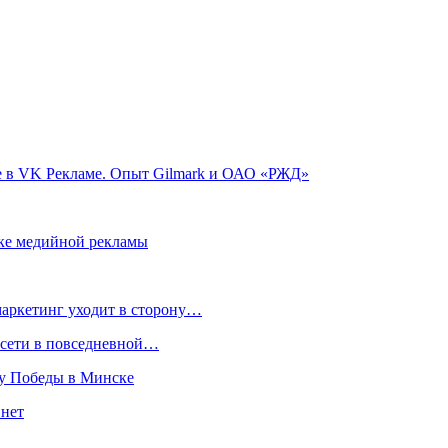
ле в VK Рекламе. Опыт Gilmark и ОАО «РЖД»
нке медийной рекламы
маркетинг уходит в сторону…
росети в повседневной…
ту Победы в Минске
 нет