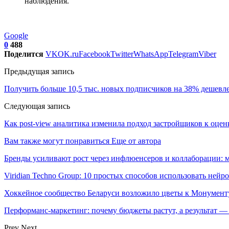
наблюдения.
Google
0
488
Поделится
VK
OK.ru
Facebook
Twitter
WhatsApp
Telegram
Viber
Предыдущая запись
Получить больше 10,5 тыс. новых подписчиков на 38% дешев
Следующая запись
Как post-view аналитика изменила подход застройщиков к оце
Вам также могут понравиться
Еще от автора
Бренды усиливают рост через инфлюенсеров и коллаборации: 
Viridian Techno Group: 10 простых способов использовать ней
Хоккейное сообщество Беларуси возложило цветы к Монумен
Перформанс-маркетинг: почему бюджеты растут, а результат —
Prev
Next