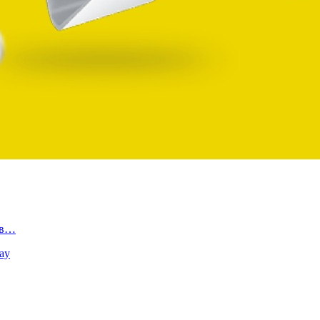
 в…
ay