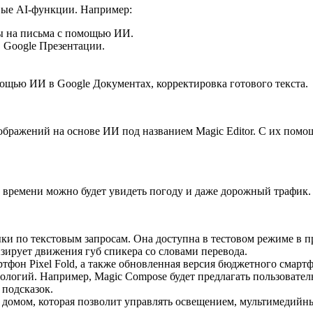
вые AI-функции. Например:
ы на письма с помощью ИИ.
 Google Презентации.
мощью ИИ в Google Документах, корректировка готового текста.
ображений на основе ИИ под названием Magic Editor. С их помо
м времени можно будет увидеть погоду и даже дорожный трафик.
и по текстовым запросам. Она доступна в тестовом режиме в пр
ирует движения губ спикера со словами перевода.
тфон Pixel Fold, а также обновленная версия бюджетного смартфо
ологий. Например, Magic Compose будет предлагать пользовател
 подсказок.
домом, которая позволит управлять освещением, мультимедийны