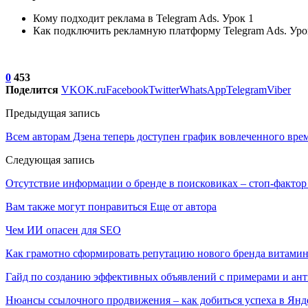
Кому подходит реклама в Telegram Ads. Урок 1
Как подключить рекламную платформу Telegram Ads. Уро
0
453
Поделится
VK
OK.ru
Facebook
Twitter
WhatsApp
Telegram
Viber
Предыдущая запись
Всем авторам Дзена теперь доступен график вовлеченного вре
Следующая запись
Отсутствие информации о бренде в поисковиках – стоп-фактор
Вам также могут понравиться
Еще от автора
Чем ИИ опасен для SEO
Как грамотно сформировать репутацию нового бренда витами
Гайд по созданию эффективных объявлений с примерами и ан
Нюансы ссылочного продвижения – как добиться успеха в Янд