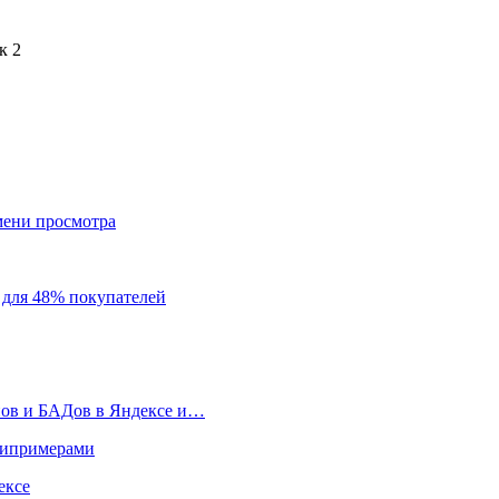
к 2
мени просмотра
 для 48% покупателей
нов и БАДов в Яндексе и…
типримерами
ексе