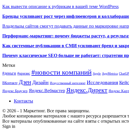
Как вывести описание к рубрикам в вашей теме WordPress
Бренды усиливают рост через инфлюенсеров и коллаборации
Владельцы сайтов смогут подавать данные по маркировке нап
Перформанс-маркетинг: почему бюджеты растут, а результа
Как системные публикации в СМИ усиливают бренд и закре
Почему классическое SEO больше не работает: стратегии п
Метки
#новости компаний
#деньги
#кризис
Apple
AppMetrica
ChatG
Дзен
Дизайн
Исследования
Кей
ВКонтакте
Искусственный интеллект
Яндекс.Директ
Яндекс.Вебмастер
Яндекс.Браузер
Яндекс.Кар
Контакты
© 2026 - 1 Маркетинг. Все права защищены.
Любое копирование материалов с нашего ресурса разрешается т
Все материалы опубликованные на сайте взяты с открытых исто
Sign in