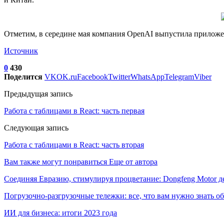
Отметим, в середине мая компания OpenAI выпустила приложе
Источник
0
430
Поделится
VK
OK.ru
Facebook
Twitter
WhatsApp
Telegram
Viber
Предыдущая запись
Работа с таблицами в React: часть первая
Следующая запись
Работа с таблицами в React: часть вторая
Вам также могут понравиться
Еще от автора
Соединяя Евразию, стимулируя процветание: Dongfeng Motor 
Погрузочно-разгрузочные тележки: все, что вам нужно знать о
ИИ для бизнеса: итоги 2023 года