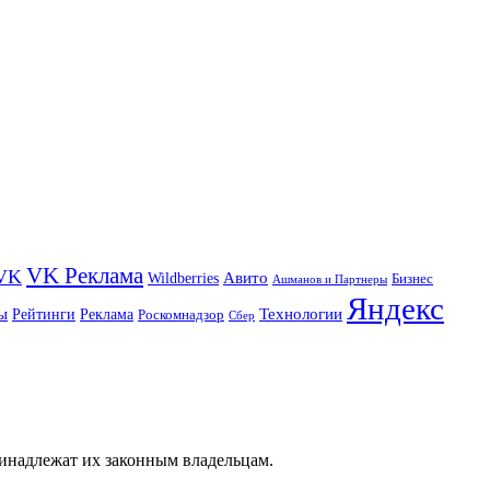
VK Реклама
VK
Wildberries
Авито
Бизнес
Ашманов и Партнеры
Яндекс
ы
Технологии
Рейтинги
Реклама
Роскомнадзор
Сбер
ринадлежат их законным владельцам.