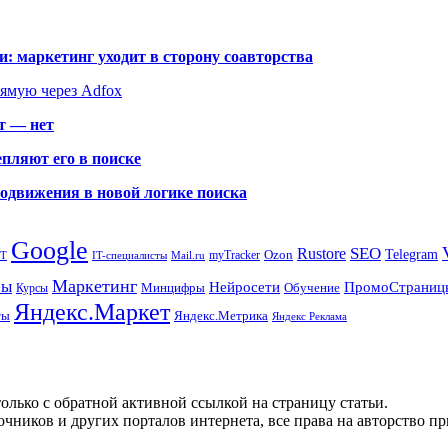
: маркетинг уходит в сторону соавторства
рямую через Adfox
т — нет
пляют его в поиске
родвижения в новой логике поиска
Google
SEO
Rustore
Ozon
Telegram
myTracker
PT
IT-специалисты
Mail.ru
Маркетинг
сы
ПромоСтраниц
Нейросети
Минцифры
Обучение
Курсы
Яндекс.Маркет
Яндекс.Метрика
ты
Яндекс Реклама
олько с обратной активной ссылкой на страницу статьи.
чников и других порталов интернета, все права на авторство п