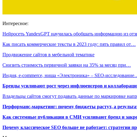
Интересное:
Нейросеть YandexGPT научилась обобщать информацию из от
Как писать коммерческие тексты в 2023 году: пять правил от…
Продвижение сайтов в мебельной тематике
Снизить стоимость первичной заявки на 35% за месяц при…
Индия, e-commerce, ниша «Электроника» – SEO-исследование
Бренды усиливают рост через инфлюенсеров и коллаборации
Владельцы сайтов смогут подавать данные по маркировке нап
Перформанс-маркетинг: почему бюджеты растут, а результа
Как системные публикации в СМИ усиливают бренд и закре
Почему классическое SEO больше не работает: стратегии п