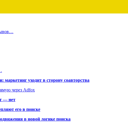
зывов…
…
: маркетинг уходит в сторону соавторства
рямую через Adfox
т — нет
пляют его в поиске
родвижения в новой логике поиска