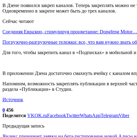
В Дзене появился закреп каналов. Tеперь закреплять можно не 
Одновременно в закрепе может быть до трех каналов.
Сейчас читают
Соединяя Евразию, стимулируя процветание: Dongfeng Motor
Погрузочно-разгрузочные тележки: все, что вам нужно знать 
Для того, чтобы закрепить канал в «Подписках» в мобильной и
В приложении Дзена достаточно смахнуть ячейку с каналом вп
Напомним, возможность закреплять публикации в верхней части
раздела «Публикации» в Студии.
Источник
0
456
Поделится
VK
OK.ru
Facebook
Twitter
WhatsApp
Telegram
Viber
Предыдущая запись
Яндекс принимает заявки на бета-тестирование новой Алисы 