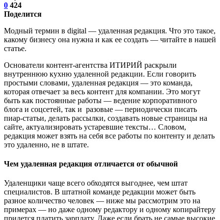
0
424
Поделится
Модный термин в digital — удаленная редакция. Что это такое,
какому бизнесу она нужна и как ее создать — читайте в нашей
статье.
Основатели контент-агентства ИТИРИЙ раскрыли
внутреннюю кухню удаленной редакции. Если говорить
простыми словами, удаленная редакция — это команда,
которая отвечает за весь контент для компании. Это могут
быть как постоянные работы — ведение корпоративного
блога и соцсетей, так и разовые — периодически писать
пиар-статьи, делать рассылки, создавать новые страницы на
сайте, актуализировать устаревшие тексты… Словом,
редакция может взять на себя все работы по контенту и делать
это удаленно, не в штате.
Чем удаленная редакция отличается от обычной
Удаленщики чаще всего обходятся выгоднее, чем штат
специалистов. В штатной команде редакции может быть
разное количество человек — ниже мы рассмотрим это на
примерах — но даже одному редактору и одному копирайтеру
придется платить зарплату. Даже если брать не самые высокие