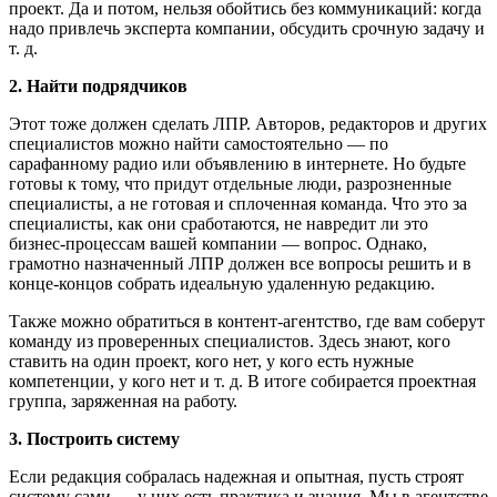
проект. Да и потом, нельзя обойтись без коммуникаций: когда
надо привлечь эксперта компании, обсудить срочную задачу и
т. д.
2. Найти подрядчиков
Этот тоже должен сделать ЛПР. Авторов, редакторов и других
специалистов можно найти самостоятельно — по
сарафанному радио или объявлению в интернете. Но будьте
готовы к тому, что придут отдельные люди, разрозненные
специалисты, а не готовая и сплоченная команда. Что это за
специалисты, как они сработаются, не навредит ли это
бизнес-процессам вашей компании — вопрос. Однако,
грамотно назначенный ЛПР должен все вопросы решить и в
конце-концов собрать идеальную удаленную редакцию.
Также можно обратиться в контент-агентство, где вам соберут
команду из проверенных специалистов. Здесь знают, кого
ставить на один проект, кого нет, у кого есть нужные
компетенции, у кого нет и т. д. В итоге собирается проектная
группа, заряженная на работу.
3. Построить систему
Если редакция собралась надежная и опытная, пусть строят
систему сами — у них есть практика и знания. Мы в агентстве