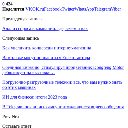
0
424
Поделится
VK
OK.ru
Facebook
Twitter
WhatsApp
Telegram
Viber
Предыдущая запись
Анализ спроса в компании: где, зачем и как
Следующая запись
Как увеличить конверсии интернет-магазина
Вам также могут понравиться
Еще от автора
Соединяя Евразию, стимулируя процветание: Dongfeng Motor
дебютирует на выставке…
Погрузочно-разгрузочные тележки: все, что вам нужно знать
об этих машинах
ИИ для бизнеса: итоги 2023 года
В Telegram появились самоуничтожающиеся видеосообщения
Prev
Next
Оставьте ответ