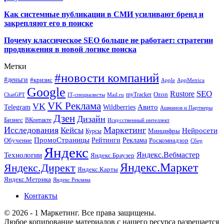
Как системные публикации в СМИ усиливают бренд и
закрепляют его в поиске
Почему классическое SEO больше не работает: стратегии
продвижения в новой логике поиска
Метки
#новости компаний
#деньги
#кризис
Apple
AppMetrica
Google
SEO
Rustore
Ozon
myTracker
ChatGPT
IT-специалисты
Mail.ru
VK Реклама
VK
Wildberries
Авито
Telegram
Ашманов и Партнеры
Дзен
Дизайн
Бизнес
ВКонтакте
Искусственный интеллект
Исследования
Маркетинг
Кейсы
Нейросети
Минцифры
Курсы
ПромоСтраницы
Рейтинги
Реклама
Роскомнадзор
Обучение
Сбер
Яндекс
Технологии
Яндекс.Вебмастер
Яндекс.Браузер
Яндекс.Маркет
Яндекс.Директ
Яндекс.Карты
Яндекс.Метрика
Яндекс Реклама
Контакты
© 2026 - 1 Маркетинг. Все права защищены.
Любое копирование материалов с нашего ресурса разрешается