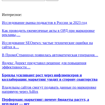
Интересное:
Исследование рынка подкастов в России за 2023 год
Как проводить ежемесячные акты в ОРД при маркировке
рекламы,…
Исследование SEOnews: частые технические ошибки на
сайтах в…
В ПромоСтраницах появилась автоматическая генерация…
Яндекс Директ представил решение для повышения
эффективности…
Бренды усиливают рост через инфлюенсеров и
коллаборации: маркетинг уходит в сторону соавторства
Владельцы сайтов смогут подавать данные по маркировке
напрямую через Adfox
Перформанс-маркетинг: почему бюджеты растут, а
результат — нет