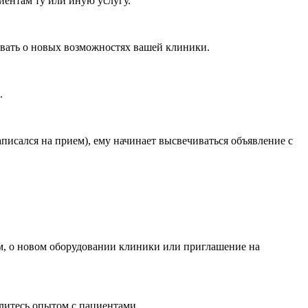
циентам ту или иную услугу.
ывать о новых возможностях вашей клиники.
.
аписался на прием), ему начинает высвечиваться объявление с
ем, о новом оборудовании клиники или приглашение на
литесь опытом с пациентами.