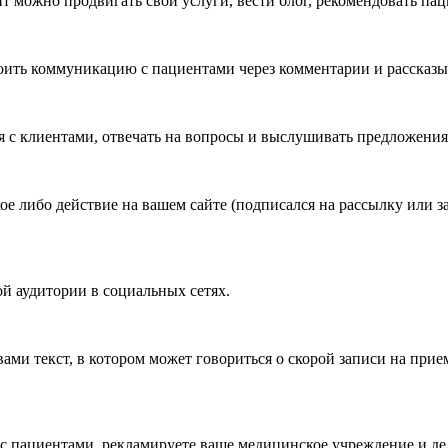
йт можно продвигать свои услуги, вести блог, рекомендовать па
роить коммуникацию с пациентами через комментарии и рассказ
 с клиентами, отвечать на вопросы и выслушивать предложения
ое либо действие на вашем сайте (подписался на рассылку или з
й аудитории в социальных сетях.
ами текст, в котором может говориться о скорой записи на при
 с пациентами, рекламируете ваше медицинское учреждение и де