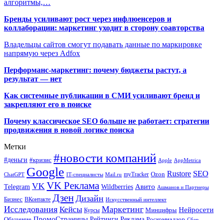
алгоритмы,…
Бренды усиливают рост через инфлюенсеров и
коллаборации: маркетинг уходит в сторону соавторства
Владельцы сайтов смогут подавать данные по маркировке
напрямую через Adfox
Перформанс-маркетинг: почему бюджеты растут, а
результат — нет
Как системные публикации в СМИ усиливают бренд и
закрепляют его в поиске
Почему классическое SEO больше не работает: стратегии
продвижения в новой логике поиска
Метки
#новости компаний
#деньги
#кризис
Apple
AppMetrica
Google
SEO
Rustore
Ozon
myTracker
ChatGPT
IT-специалисты
Mail.ru
VK Реклама
VK
Wildberries
Авито
Telegram
Ашманов и Партнеры
Дзен
Дизайн
Бизнес
ВКонтакте
Искусственный интеллект
Исследования
Маркетинг
Кейсы
Нейросети
Минцифры
Курсы
ПромоСтраницы
Рейтинги
Реклама
Роскомнадзор
Обучение
Сбер