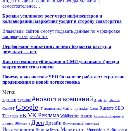
Яндекс выделит собственные бренды Маркета в
самостоятельное…
Бренды усиливают рост через инфлюенсеров и
коллаборации: маркетинг уходит в сторону соавторства
Владельцы сайтов смогут подавать данные по маркировке
напрямую через Adfox
Перформанс-маркетинг: почему бюджеты растут, а
результат — нет
Как системные публикации в СМИ усиливают бренд и
закрепляют его в поиске
Почему классическое SEO больше не работает: стратегии
продвижения в новой логике поиска
Метки
#новости компаний
#деньги
#кризис
Apple
AppMetrica
Google
SEO
Rustore
Ozon
myTracker
ChatGPT
IT-специалисты
Mail.ru
VK Реклама
VK
Wildberries
Авито
Telegram
Ашманов и Партнеры
Дзен
Дизайн
Бизнес
ВКонтакте
Искусственный интеллект
Исследования
Маркетинг
Кейсы
Нейросети
Минцифры
Курсы