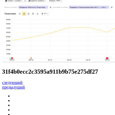
31f4b0ecc2c3595a911b9b75e275df27
следующий
предыдущий