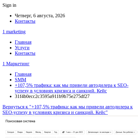
Sign in
Четверг, 6 августа, 2026
Контакты
1 marketing
Главная
Услуги
Контакты
1 Маркетинг
Главная
SMM
+107,5% трафика: как мы привели автодилера к SEO-
успеху в условиях кризиса и санкций. Кейс
31f4b0ecc2c3595a911b9b75e275df27
Вернуться к "+107,5% трафика: как мы привели автодилера к
SEO-успеху в условиях кризиса и санкций. Кейс"