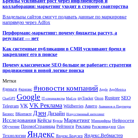
Бренды усиливают рост через инфлюенсеров и
коллаборации: маркетинг уходит в сторону соавторства
Владельцы сайтов смогут подавать данные по маркировке
напрямую через Adfox
Перформанс-маркетинг: почему бюджеты растут, а
результат — нет
Как системные публикации в СМИ усиливают бренд и
закрепляют его в поиске
Почему классическое SEO больше не работает: стратегии
продвижения в новой логике поиска
Метки
#новости компаний
#деньги
#кризис
Apple
AppMetrica
Google
SEO
Rustore
Ozon
myTracker
ChatGPT
IT-специалисты
Mail.ru
VK Реклама
VK
Wildberries
Авито
Telegram
Ашманов и Партнеры
Дзен
Дизайн
Бизнес
ВКонтакте
Искусственный интеллект
Исследования
Маркетинг
Кейсы
Нейросети
Минцифры
Курсы
ПромоСтраницы
Рейтинги
Реклама
Роскомнадзор
Обучение
Сбер
Яндекс
Технологии
Яндекс.Вебмастер
Яндекс.Браузер