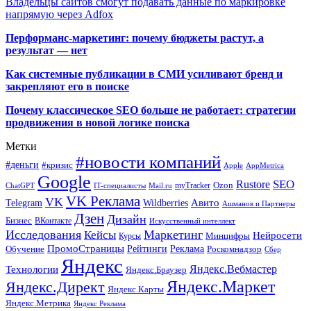
Владельцы сайтов смогут подавать данные по маркировке
напрямую через Adfox
Перформанс-маркетинг: почему бюджеты растут, а
результат — нет
Как системные публикации в СМИ усиливают бренд и
закрепляют его в поиске
Почему классическое SEO больше не работает: стратегии
продвижения в новой логике поиска
Метки
#новости компаний
#деньги
#кризис
Apple
AppMetrica
Google
SEO
Rustore
Ozon
myTracker
ChatGPT
IT-специалисты
Mail.ru
VK Реклама
VK
Wildberries
Авито
Telegram
Ашманов и Партнеры
Дзен
Дизайн
Бизнес
ВКонтакте
Искусственный интеллект
Исследования
Маркетинг
Кейсы
Нейросети
Минцифры
Курсы
ПромоСтраницы
Рейтинги
Реклама
Роскомнадзор
Обучение
Сбер
Яндекс
Технологии
Яндекс.Вебмастер
Яндекс.Браузер
Яндекс.Маркет
Яндекс.Директ
Яндекс.Карты
Яндекс.Метрика
Яндекс Реклама