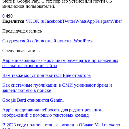
Store и Google Play. C тех пор его установили почти 8,5
миллионов пользователей.
0
490
Поделится
VK
OK.ru
Facebook
Twitter
WhatsApp
Telegram
Viber
Предыдущая запись
Создаем свой собственный поиск в WordPress
Следующая запись
Apple позволила разработчикам размещать в приложениях
ссылки на сторонние сайты
Вам также могут понравиться
Еще от автора
Как системные публикации в СМИ усиливают бренд и
закрепляют его в поиске
Google Bard становится Gemini
Apple представила нейросеть для редактирования
изображений с помощью текстовых команд
В 2023 году пользователи загрузили в Облако Mail.ru около