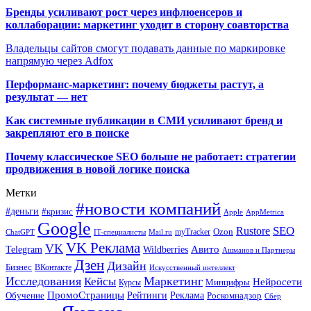
Бренды усиливают рост через инфлюенсеров и
коллаборации: маркетинг уходит в сторону соавторства
Владельцы сайтов смогут подавать данные по маркировке
напрямую через Adfox
Перформанс-маркетинг: почему бюджеты растут, а
результат — нет
Как системные публикации в СМИ усиливают бренд и
закрепляют его в поиске
Почему классическое SEO больше не работает: стратегии
продвижения в новой логике поиска
Метки
#новости компаний
#деньги
#кризис
Apple
AppMetrica
Google
SEO
Rustore
Ozon
myTracker
ChatGPT
IT-специалисты
Mail.ru
VK Реклама
VK
Wildberries
Авито
Telegram
Ашманов и Партнеры
Дзен
Дизайн
Бизнес
ВКонтакте
Искусственный интеллект
Исследования
Маркетинг
Кейсы
Нейросети
Минцифры
Курсы
ПромоСтраницы
Рейтинги
Реклама
Роскомнадзор
Обучение
Сбер