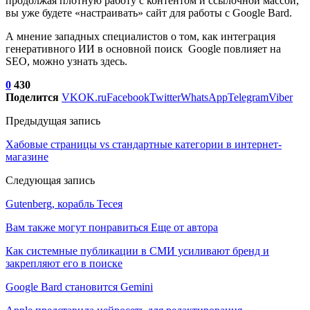
продолжая плотную работу с контентом и ссылочной массой,
вы уже будете «настраивать» сайт для работы с Google Bard.
А мнение западных специалистов о том, как интеграция
генеративного ИИ в основной поиск Google повлияет на
SEO, можно узнать здесь.
0
430
Поделится
VK
OK.ru
Facebook
Twitter
WhatsApp
Telegram
Viber
Предыдущая запись
Хабовые страницы vs стандартные категории в интернет-
магазине
Следующая запись
Gutenberg, корабль Тесея
Вам также могут понравиться
Еще от автора
Как системные публикации в СМИ усиливают бренд и
закрепляют его в поиске
Google Bard становится Gemini