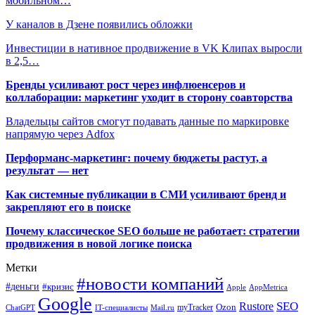
мобильном…
У каналов в Дзене появились обложки
Инвестиции в нативное продвижение в VK Клипах выросли
в 2,5…
Бренды усиливают рост через инфлюенсеров и
коллаборации: маркетинг уходит в сторону соавторства
Владельцы сайтов смогут подавать данные по маркировке
напрямую через Adfox
Перформанс-маркетинг: почему бюджеты растут, а
результат — нет
Как системные публикации в СМИ усиливают бренд и
закрепляют его в поиске
Почему классическое SEO больше не работает: стратегии
продвижения в новой логике поиска
Метки
#новости компаний
#деньги
#кризис
Apple
AppMetrica
Google
SEO
Rustore
Ozon
myTracker
ChatGPT
IT-специалисты
Mail.ru