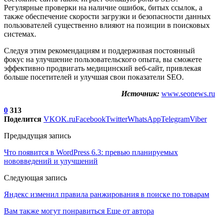
Регулярные проверки на наличие ошибок, битых ссылок, а
также обеспечение скорости загрузки и безопасности данных
пользователей существенно влияют на позиции в поисковых
системах.
Следуя этим рекомендациям и поддерживая постоянный
фокус на улучшение пользовательского опыта, вы сможете
эффективно продвигать медицинский веб-сайт, привлекая
больше посетителей и улучшая свои показатели SEO.
Источник:
www.seonews.ru
0
313
Поделится
VK
OK.ru
Facebook
Twitter
WhatsApp
Telegram
Viber
Предыдущая запись
Что появится в WordPress 6.3: превью планируемых
нововведений и улучшений
Следующая запись
Яндекс изменил правила ранжирования в поиске по товарам
Вам также могут понравиться
Еще от автора