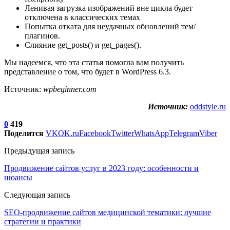
Ленивая загрузка изображений вне цикла будет
отключена в классических темах
Попытка отката для неудачных обновлений тем/
плагинов.
Слияние get_posts() и get_pages().
Мы надеемся, что эта статья помогла вам получить
представление о том, что будет в WordPress 6.3.
Источник:
wpbeginner.com
Источник:
oddstyle.ru
0
419
Поделится
VK
OK.ru
Facebook
Twitter
WhatsApp
Telegram
Viber
Предыдущая запись
Продвижение сайтов услуг в 2023 году: особенности и
нюансы
Следующая запись
SEO-продвижение сайтов медицинской тематики: лучшие
стратегии и практики