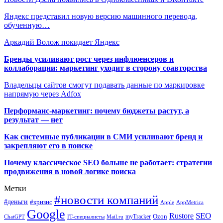
Яндекс представил новую версию машинного перевода,
обученную…
Аркадий Волож покидает Яндекс
Бренды усиливают рост через инфлюенсеров и
коллаборации: маркетинг уходит в сторону соавторства
Владельцы сайтов смогут подавать данные по маркировке
напрямую через Adfox
Перформанс-маркетинг: почему бюджеты растут, а
результат — нет
Как системные публикации в СМИ усиливают бренд и
закрепляют его в поиске
Почему классическое SEO больше не работает: стратегии
продвижения в новой логике поиска
Метки
#новости компаний
#деньги
#кризис
Apple
AppMetrica
Google
SEO
Rustore
Ozon
myTracker
ChatGPT
IT-специалисты
Mail.ru