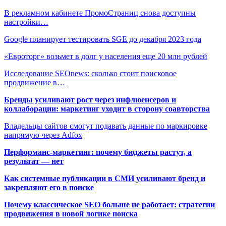
В рекламном кабинете ПромоСтраниц снова доступны
настройки…
Google планирует тестировать SGE до декабря 2023 года
«Евроторг» возьмет в долг у населения еще 20 млн рублей
Исследование SEOnews: сколько стоит поисковое
продвижение в…
Бренды усиливают рост через инфлюенсеров и
коллаборации: маркетинг уходит в сторону соавторства
Владельцы сайтов смогут подавать данные по маркировке
напрямую через Adfox
Перформанс-маркетинг: почему бюджеты растут, а
результат — нет
Как системные публикации в СМИ усиливают бренд и
закрепляют его в поиске
Почему классическое SEO больше не работает: стратегии
продвижения в новой логике поиска