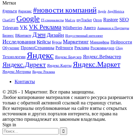
Метки
#новости компаний
#деньги
#кризис
Apple
AppMetrica
Google
SEO
Rustore
Ozon
myTracker
ChatGPT
IT-специалисты
Mail.ru
VK Реклама
VK
Wildberries
Авито
Telegram
Ашманов и Партнеры
Дзен
Дизайн
Бизнес
ВКонтакте
Искусственный интеллект
Исследования
Маркетинг
Кейсы
Нейросети
Минцифры
Курсы
ПромоСтраницы
Рейтинги
Реклама
Роскомнадзор
Обучение
Сбер
Яндекс
Технологии
Яндекс.Вебмастер
Яндекс.Браузер
Яндекс.Маркет
Яндекс.Директ
Яндекс.Карты
Яндекс.Метрика
Яндекс Реклама
Контакты
© 2026 - 1 Маркетинг. Все права защищены.
Любое копирование материалов с нашего ресурса разрешается
только с обратной активной ссылкой на страницу статьи.
Все материалы опубликованные на сайте взяты с открытых
источников и других порталов интернета, все права на
авторство принадлежат их законным владельцам.
Sign in