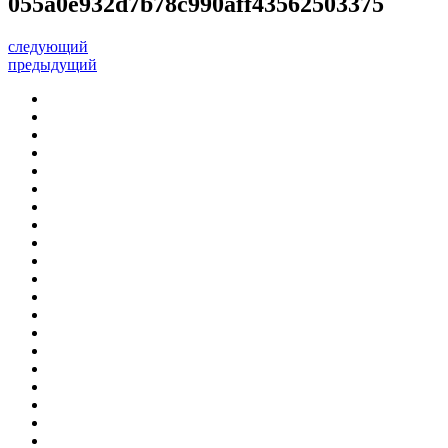
055a0e932d7b78c990aff43562503375
следующий
предыдущий