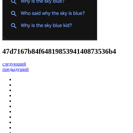
47d7167b84f6481985394140873536b4
следующий
предыдущий