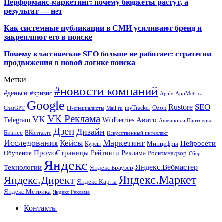
Перформанс-маркетинг: почему бюджеты растут, а
результат — нет
Как системные публикации в СМИ усиливают бренд и
закрепляют его в поиске
Почему классическое SEO больше не работает: стратегии
продвижения в новой логике поиска
Метки
#новости компаний
#деньги
#кризис
Apple
AppMetrica
Google
SEO
Rustore
Ozon
myTracker
ChatGPT
IT-специалисты
Mail.ru
VK Реклама
VK
Wildberries
Авито
Telegram
Ашманов и Партнеры
Дзен
Дизайн
Бизнес
ВКонтакте
Искусственный интеллект
Исследования
Маркетинг
Кейсы
Нейросети
Минцифры
Курсы
ПромоСтраницы
Рейтинги
Реклама
Роскомнадзор
Обучение
Сбер
Яндекс
Технологии
Яндекс.Вебмастер
Яндекс.Браузер
Яндекс.Маркет
Яндекс.Директ
Яндекс.Карты
Яндекс.Метрика
Яндекс Реклама
Контакты