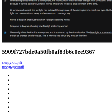
5909f727bde0a50fb0af83b6c0ee9367
следующий
предыдущий