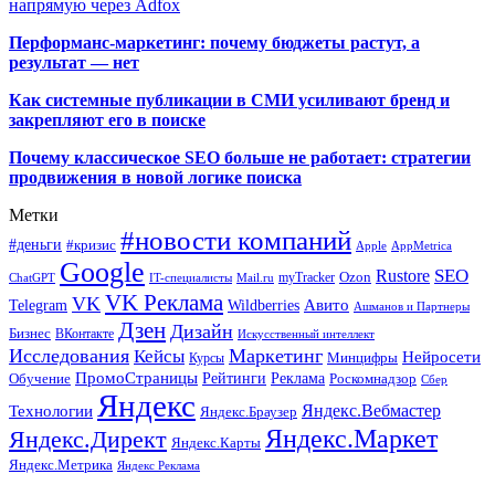
напрямую через Adfox
Перформанс-маркетинг: почему бюджеты растут, а
результат — нет
Как системные публикации в СМИ усиливают бренд и
закрепляют его в поиске
Почему классическое SEO больше не работает: стратегии
продвижения в новой логике поиска
Метки
#новости компаний
#деньги
#кризис
Apple
AppMetrica
Google
SEO
Rustore
Ozon
myTracker
ChatGPT
IT-специалисты
Mail.ru
VK Реклама
VK
Wildberries
Авито
Telegram
Ашманов и Партнеры
Дзен
Дизайн
Бизнес
ВКонтакте
Искусственный интеллект
Исследования
Маркетинг
Кейсы
Нейросети
Минцифры
Курсы
ПромоСтраницы
Рейтинги
Реклама
Роскомнадзор
Обучение
Сбер
Яндекс
Технологии
Яндекс.Вебмастер
Яндекс.Браузер
Яндекс.Маркет
Яндекс.Директ
Яндекс.Карты
Яндекс.Метрика
Яндекс Реклама